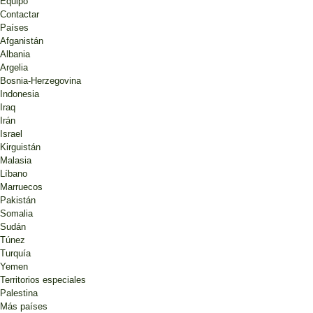
Equipo
Contactar
Países
Afganistán
Albania
Argelia
Bosnia-Herzegovina
Indonesia
Iraq
Irán
Israel
Kirguistán
Malasia
Líbano
Marruecos
Pakistán
Somalia
Sudán
Túnez
Turquía
Yemen
Territorios especiales
Palestina
Más países