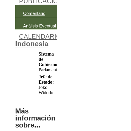
PUBLICACIONES
Comentario
Ficha Electoral
Análisis Eventual
Documentos De Traba
CALENDARIO ELECTORAL
ACTIV
Indonesia
Sistema
de
Gobierno:
Parlamentario
Jefe de
Estado:
Joko
Widodo
Más
información
sobre...