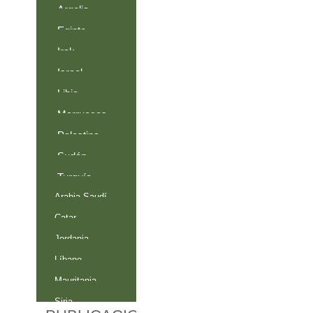
Argelia
Bosnia-
Egipto
Indonesia
Herzegovina
Irak
Irán
Israel
Kirguistán
Libia
Malasia
Marruecos
Pakistán
Palestina
Somalia
Sudán
Túnez
Turquía
Yemen
Arabia Saudí
Bahréin
Catar
Emiratos Árabes Unidos
Jordania
Kuwait
Líbano
Malí
Mauritania
Omán
Siria