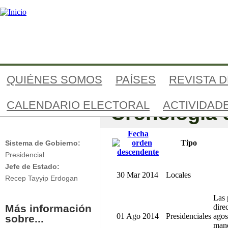
Jump to navigation
QUIÉNES SOMOS
PAÍSES
REVISTA 
CALENDARIO ELECTORAL
ACTIVIDAD
Cronología e
Turkey
Fecha
Tipo
Sistema de Gobierno:
Presidencial
Jefe de Estado:
30 Mar 2014
Locales
Recep Tayyip Erdogan
Las 
Más información
dire
01 Ago 2014
Presidenciales
agos
sobre...
mand