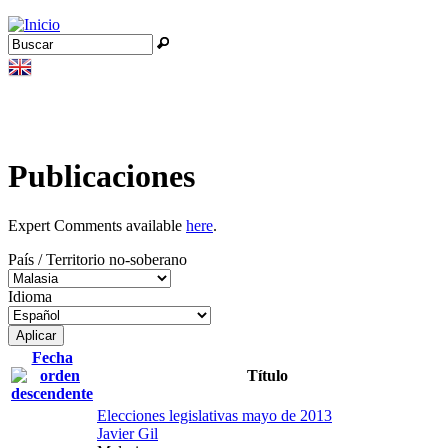
Jump to navigation
Buscar
Formulario de búsqueda
Publicaciones
Expert Comments available
here
.
País / Territorio no-soberano
Idioma
Fecha
Título
Elecciones legislativas mayo de 2013
Javier Gil