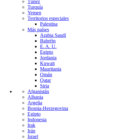
Túnez
Turquía
Yemen
Territorios especiales
Palestina
Más países
Arabia Saudí
Bahréin
E. A. U.
Egipto
Jordania
Kuwait
Mauritania
Omán
Qatar
Siria
Afganistán
Albania
Argelia
Bosnia-Herzegovina
Egipto
Indonesia
Irak
Irán
Israel