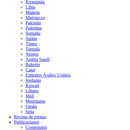
Kirguistán
Libia
Malasia
Marruecos
Pakistán
Palestina
Somalia
Sudán
Túnez
Turquía
Yemen
Arabia Saudí
Bahréin
Catar
Emiratos Árabes Unidos
Jordania
Kuwait
Líbano
Malí
Mauritania
Omán
Siria
Revista de prensa
Publicaciones
Comentario