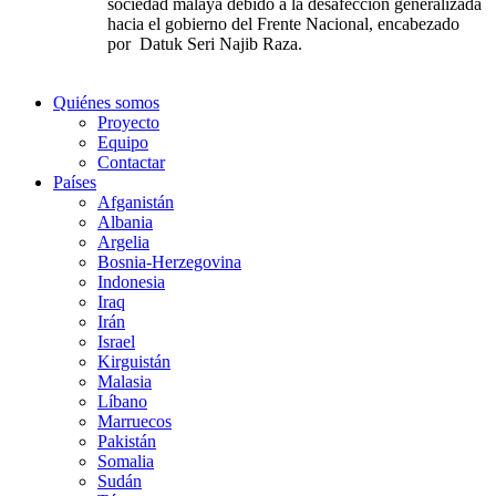
sociedad malaya debido a la desafección generalizada
hacia el gobierno del Frente Nacional,
encabezado
por Datuk Seri Najib Raza.
Quiénes somos
Proyecto
Equipo
Contactar
Países
Afganistán
Albania
Argelia
Bosnia-Herzegovina
Indonesia
Iraq
Irán
Israel
Kirguistán
Malasia
Líbano
Marruecos
Pakistán
Somalia
Sudán