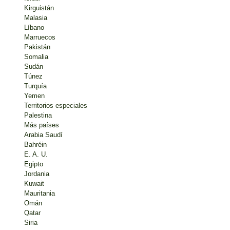
Kirguistán
Malasia
Líbano
Marruecos
Pakistán
Somalia
Sudán
Túnez
Turquía
Yemen
Territorios especiales
Palestina
Más países
Arabia Saudí
Bahréin
E. A. U.
Egipto
Jordania
Kuwait
Mauritania
Omán
Qatar
Siria