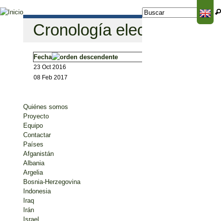
Jump to navigation
Buscar
Formulario de
búsqueda
Cronología electoral
Fecha
23 Oct 2016
08 Feb 2017
Quiénes somos
Proyecto
Equipo
Contactar
Países
Afganistán
Albania
Argelia
Bosnia-Herzegovina
Indonesia
Iraq
Irán
Israel