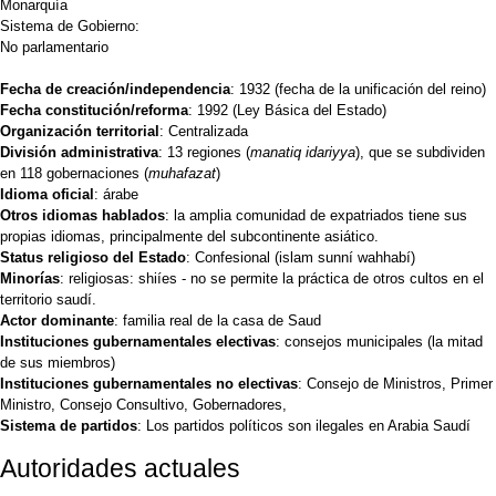
Monarquía
Sistema de Gobierno:
No parlamentario
Fecha de creación/independencia
: 1932 (fecha de la unificación del reino)
Fecha constitución/reforma
: 1992 (Ley Básica del Estado)
Organización territorial
: Centralizada
División administrativa
: 13 regiones (
manatiq idariyya
), que se subdividen
en 118 gobernaciones (
muhafazat
)
Idioma oficial
: árabe
Otros idiomas hablados
: la amplia comunidad de expatriados tiene sus
propias idiomas, principalmente del subcontinente asiático.
Status religioso del Estado
: Confesional (islam sunní wahhabí)
Minorías
: religiosas: shiíes - no se permite la práctica de otros cultos en el
territorio saudí.
Actor dominante
: familia real de la casa de Saud
Instituciones gubernamentales electivas
: consejos municipales (la mitad
de sus miembros)
Instituciones gubernamentales no electivas
: Consejo de Ministros, Primer
Ministro, Consejo Consultivo, Gobernadores,
Sistema de partidos
: Los partidos políticos son ilegales en Arabia Saudí
Autoridades actuales