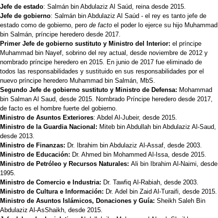
Jefe de estado
: Salmán bin Abdulaziz Al Saúd, reina desde 2015.
Jefe de gobierno
: Salmán bin Abdulaziz Al Saúd - el rey es tanto jefe de
estado como de gobierno, pero
de facto
el poder lo ejerce su hijo Muhammad
bin Salmán, príncipe heredero desde 2017.
Primer Jefe de gobierno sustituto y Ministro del Interior:
el príncipe
Muhammad bin Nayef, sobrino del rey actual, desde noviembre de 2012 y
nombrado príncipe heredero en 2015. En junio de 2017 fue eliminado de
todos las responsabilidades y sustituido en sus responsabilidades por el
nuevo príncipe heredero Muhammad bin Salmán, MbS.
Segundo Jefe de gobierno sustituto y Ministro de Defensa:
Mohammad
bin Salman Al Saud, desde 2015. Nombrado Príncipe heredero desde 2017,
de facto es el hombre fuerte del gobierno.
Ministro de Asuntos Exteriores
: Abdel Al-Jubeir, desde 2015.
Ministro de la Guardia Nacional:
Miteb bin Abdullah bin Abdulaziz Al-Saud,
desde 2013.
Ministro de Finanzas:
Dr. Ibrahim bin Abdulaziz Al-Assaf, desde 2003.
Ministro de Educación:
Dr. Ahmed bin Mohammed Al-Issa, desde 2015.
Ministro de Petróleo y Recursos Naturales:
Ali bin Ibrahim Al-Naimi, desde
1995.
Ministro de Comercio e Industria:
Dr. Tawfiq Al-Rabiah, desde 2003.
Ministro de Cultura e Información:
Dr. Adel bin Zaid Al-Turaifi, desde 2015.
Ministro de Asuntos Islámicos, Donaciones y Guía:
Sheikh Saleh Bin
Abdulaziz Al-AsShaikh, desde 2015.