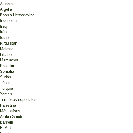
Albania
Argelia
Bosnia-Herzegovina
Indonesia
Iraq
Irán
Israel
Kirguistán
Malasia
Líbano
Marruecos
Pakistán
Somalia
Sudán
Túnez
Turquía
Yemen
Territorios especiales
Palestina
Más países
Arabia Saudí
Bahréin
E. A. U.