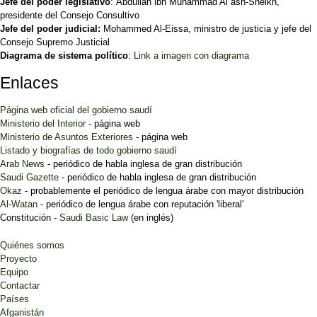
Jefe del poder legislativo
: Abdullah ibn Muhammad Al ash-Sheikh,
presidente del Consejo Consultivo
Jefe del poder judicial
:
Mohammed Al-Eissa, ministro de justicia y jefe del
Consejo Supremo Justicial
Diagrama de sistema político
:
Link a imagen con diagrama
Enlaces
Página web oficial del gobierno saudí
Ministerio del Interior
- página web
Ministerio de Asuntos Exteriores
- página web
Listado y biografías de todo gobierno saudí
Arab News
- periódico de habla inglesa de gran distribución
Saudi Gazette
- periódico de habla inglesa de gran distribución
Okaz
- probablemente el periódico de lengua árabe con mayor distribución
Al-Watan
- periódico de lengua árabe con reputación 'liberal'
Constitución -
Saudi Basic Law
(en inglés)
Quiénes somos
Proyecto
Equipo
Contactar
Países
Afganistán