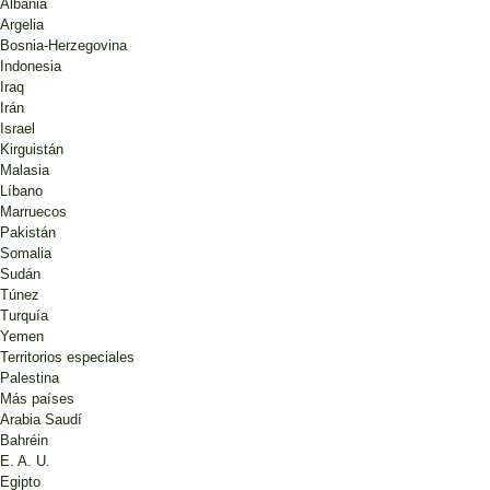
Albania
Argelia
Bosnia-Herzegovina
Indonesia
Iraq
Irán
Israel
Kirguistán
Malasia
Líbano
Marruecos
Pakistán
Somalia
Sudán
Túnez
Turquía
Yemen
Territorios especiales
Palestina
Más países
Arabia Saudí
Bahréin
E. A. U.
Egipto