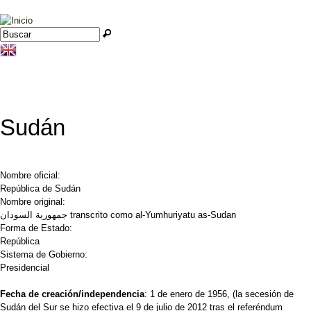
Jump to navigation
Buscar
Formulario de búsqueda
Sudán
Nombre oficial:
República de Sudán
Nombre original:
جمهورية السودان transcrito como al-Yumhuriyatu as-Sudan
Forma de Estado:
República
Sistema de Gobierno:
Presidencial
Fecha de creación/independencia
: 1 de enero de 1956, (la secesión de
Sudán del Sur se hizo efectiva el 9 de julio de 2012 tras el referéndum