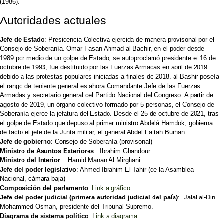
(1986).
Autoridades actuales
Jefe de Estado
: Presidencia Colectiva ejercida de manera provisonal por el
Consejo de Soberanía. Omar Hasan Ahmad al-Bachir, en el poder desde
1989 por medio de un golpe de Estado, se autoproclamó presidente el 16 de
octubre de 1993, fue destituido por las Fuerzas Armadas en abril de 2019
debido a las protestas populares iniciadas a finales de 2018. al-Bashir poseía
el rango de teniente general es ahora Comandante Jefe de las Fuerzas
Armadas y secretario general del Partido Nacional del Congreso. A partir de
agosto de 2019, un órgano colectivo formado por 5 personas, el Consejo de
Soberanía ejerce la jefatura del Estado. Desde el 25 de octubre de 2021, tras
el golpe de Estado que depuso al primer ministro Abdelá Hamdok, gobierna
de facto el jefe de la Junta militar, el general Abdel Fattah Burhan.
Jefe de gobierno
: Consejo de Soberanía (provisonal)
Ministro de Asuntos Exteriores
: Ibrahim Ghandour.
Ministro del Interior
: Hamid Manan Al Mirghani.
Jefe del poder legislativo
: Ahmed Ibrahim El Tahir (de la Asamblea
Nacional, cámara baja).
Composición del parlamento
:
Link a gráfico
Jefe del poder judicial (primera autoridad judicial del país)
: Jalal al-Din
Mohammed Osman, presidente del Tribunal Supremo.
Diagrama de sistema político
:
Link a diagrama