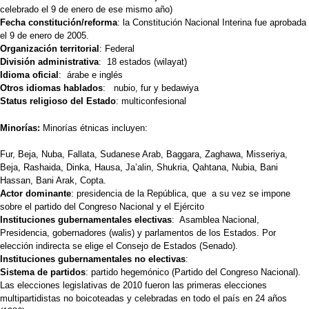
celebrado el 9 de enero de ese mismo año)
Fecha constitución/reforma
: la Constitución Nacional Interina fue aprobada
el 9 de enero de 2005.
Organización territorial
: Federal
División administrativa
: 18 estados (wilayat)
Idioma oficial
: árabe e inglés
Otros idiomas hablados
: nubio, fur y bedawiya
Status religioso del Estado
: multiconfesional
Minorías:
Minorías étnicas incluyen:
Fur, Beja, Nuba, Fallata, Sudanese Arab, Baggara, Zaghawa, Misseriya,
Beja, Rashaida, Dinka, Hausa, Ja’alin, Shukria, Qahtana, Nubia, Bani
Hassan, Bani Arak, Copta.
Actor dominante
: presidencia de la República, que a su vez se impone
sobre el partido del Congreso Nacional y el Ejército
Instituciones gubernamentales electivas
: Asamblea Nacional,
Presidencia, gobernadores (walis) y parlamentos de los Estados. Por
elección indirecta se elige el Consejo de Estados (Senado).
Instituciones gubernamentales no electivas
:
Sistema de partidos
: partido hegemónico (Partido del Congreso Nacional).
Las elecciones legislativas de 2010 fueron las primeras elecciones
multipartidistas no boicoteadas y celebradas en todo el país en 24 años