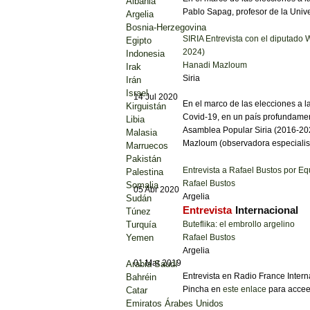
Albania
Pablo Sapag, profesor de la Univ
Argelia
Bosnia-Herzegovina
SIRIA Entrevista con el diputado
Egipto
2024)
Indonesia
Hanadi Mazloum
Irak
Siria
Irán
Israel
14 Jul 2020
En el marco de las elecciones a l
Kirguistán
Covid-19, en un país profundament
Libia
Asamblea Popular Siria (2016-202
Malasia
Mazloum (observadora especialis
Marruecos
Pakistán
Entrevista a Rafael Bustos por Eq
Palestina
Rafael Bustos
Somalia
05 Abr 2020
Argelia
Sudán
Entrevista
Internacional
Túnez
Turquía
Buteflika: el embrollo argelino
Yemen
Rafael Bustos
Argelia
01 Mar 2019
Arabia Saudí
Entrevista en Radio France Intern
Bahréin
Pincha en
este enlace
para acceer
Catar
Emiratos Árabes Unidos