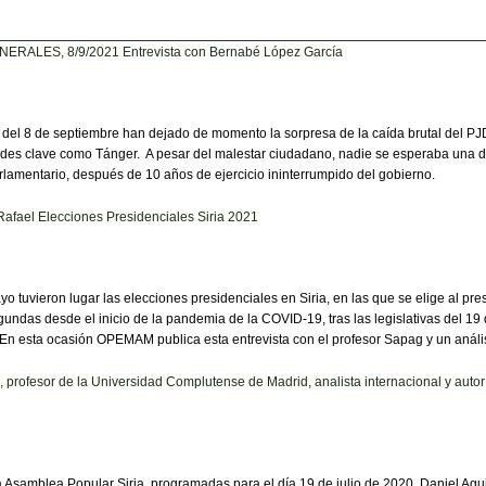
LES, 8/9/2021 Entrevista con Bernabé López García
 del 8 de septiembre han dejado de momento la sorpresa de la caída brutal del PJD 
dades clave como Tánger. A pesar del malestar ciudadano, nadie se esperaba una
lamentario, después de 10 años de ejercicio ininterrumpido del gobierno.
Rafael Elecciones Presidenciales Siria 2021
o tuvieron lugar las elecciones presidenciales en Siria, en las que se elige al p
gundas desde el inicio de la pandemia de la COVID-19, tras las legislativas del 
. En esta ocasión OPEMAM publica esta entrevista con el profesor Sapag y un anál
 profesor de la Universidad Complutense de Madrid, analista internacional y autor 
la Asamblea Popular Siria, programadas para el día 19 de julio de 2020, Daniel Ag