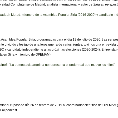
ersidad Complutense de Madrid, analista internacional y autor de
Siria en perspect
 Waddah Murad, miembro de la Asamblea Popular Siria (2016-2020) y candidato in
a Asamblea Popular Siria, programadas para el día 19 de julio de 2020, tras ser 
e dividido y testigo de una feroz guerra de varios frentes, tuvimos una entrevis
0) y candidato independiente a las próximas elecciones (2020-2024). Entrevista re
ta en Siria y miembro de OPEMAM).
uipo6: “La democracia argelina no representa el poder real que mueve los hilos”
ational el pasado día 26 de febrero de 2019 al coordinador científico de OPEMAM 
 al podcast.