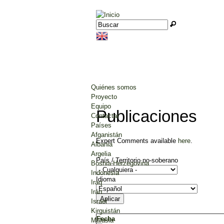
Jump to navigation
Buscar
Formulario de búsqueda
Quiénes somos
Proyecto
Equipo
Publicaciones
Contactar
Países
Afganistán
Expert Comments available
here
.
Albania
Argelia
País / Territorio no-soberano
Bosnia-Herzegovina
Indonesia
Idioma
Iraq
Irán
Israel
Kirguistán
Fecha
Malasia