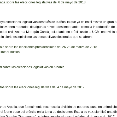
ga sobre las elecciones legislativas del 6 de mayo de 2018
a
ayo elecciones legislativas después de 9 años, lo que ya es en sí mismo un gran a
cios vienen rodeados de algunas novedades importantes como la introducción de u
iedad civil. Andrea Marugán García, estudiante en prácticas de la UCM, entrevist
n cierto escepticismo las perspectivas electorales que se abren.
ola sobre las elecciones presidenciales del 26-28 de marzo de 2018
Rafael Bustos
i sobre las elecciones legislativas en Albania
tos sobre las elecciones legislativas del 4 de mayo de 2017
 de Argelia, que formalmente reconoce la división de poderes, puso en entredicho
l fuerte peso del ejército en la toma de decisiones. Esto a su vez, significó una d
mblea Popular (Parlamento)- celebra sus elecciones el próximo 4 de mayo de 2017.