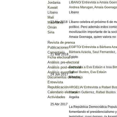
Jordania
LIBANO/ Entrevista a Amaia Goena
Kuwait
Andrea Marugan
,
Amaia Goenag
Líbano
Líbano
Malí
23 Abr 2018
Líbano celebra el próximo 6 de m
Mauritania
político. Pero además estos comi
Omán
movilización importante de la soc
Siria
Amaia Goenaga, quien valora no si
Revista de prensa
EGIPTO/ Entrevista a Bárbara Aza
Publicaciones
Bárbara Azaola
,
Saul Fernandez
,
Comentario
21 Mar 2018
Egipto
Ficha electoral
Análisis pre-electoral
Análisis post-electoral
Entrevista a Eva Estaún e Issa Bim
Análisis eventual
Rafael Bustos
,
Eva Estaún
24 Jun 2017
Documentos de trabajo
Albania
Entrevista
Republicación
ARGELIA/ Entrevista a Rafael Bus
Calendario electoral
Maryam Gutierrez
,
Rafael Bustos
Actividades
Argelia
25 Abr 2017
La República Democrática Popular
fomentando el presidencialismo y e
legislativo, cuyo órgano -la Asa