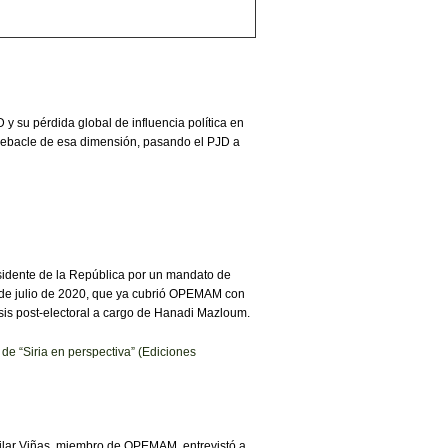
y su pérdida global de influencia política en
 debacle de esa dimensión, pasando el PJD a
residente de la República por un mandato de
19 de julio de 2020, que ya cubrió OPEMAM con
isis post-electoral a cargo de Hanadi Mazloum.
de “Siria en perspectiva” (Ediciones
uilar Viñas, miembro de OPEMAM, entrevistó a