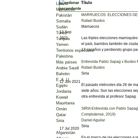
Título
Líbano
Marruecos
MARRUECOS: ELECCIONES GENERA
Pakistán
Rafael Bustos
Somalia
Marruecos
Sudán
13 Sep
Túnez
2021
Las triples elecciones marroquíes
Turquía
el país, barridos también de ciu
Yemen
13 escaños y perdiendo grupo par
Territorios especiales
Palestina
Entrevista Pablo Sapag x Bustos 
Más países
Rafael Bustos
Arabia Saudí
Siria
Bahréin
E. A. U.
12 Jun 2021
El pasado miércoles día 26 de may
Egipto
siete años. Son las elecciones se
Jordania
otra entrevista al profesor Sapag
Kuwait
Mauritania
SIRIA Entrevista con Pablo Sapag,
Omán
Complutense, 2019)
Qatar
Daniel Aguilar
Siria
Siria
17 Jul 2020
Afganistán
En el marco de las elecciones a 