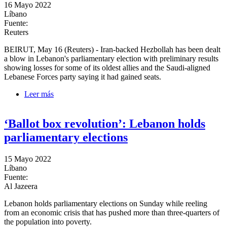
16 Mayo 2022
Líbano
Fuente:
Reuters
BEIRUT, May 16 (Reuters) - Iran-backed Hezbollah has been dealt
a blow in Lebanon's parliamentary election with preliminary results
showing losses for some of its oldest allies and the Saudi-aligned
Lebanese Forces party saying it had gained seats.
Leer más
sobre Lebanon vote brings blow for Hezbollah allies
in preliminary results
‘Ballot box revolution’: Lebanon holds
parliamentary elections
15 Mayo 2022
Líbano
Fuente:
Al Jazeera
Lebanon holds parliamentary elections on Sunday while reeling
from an economic crisis that has pushed more than three-quarters of
the population into poverty.