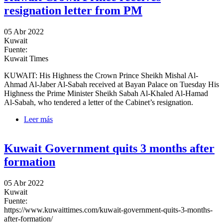
resignation letter from PM
05 Abr 2022
Kuwait
Fuente:
Kuwait Times
KUWAIT: His Highness the Crown Prince Sheikh Mishal Al-
Ahmad Al-Jaber Al-Sabah received at Bayan Palace on Tuesday His
Highness the Prime Minister Sheikh Sabah Al-Khaled Al-Hamad
Al-Sabah, who tendered a letter of the Cabinet’s resignation.
Leer más
sobre Kuwait Crown Prince receives resignation letter
from PM
Kuwait Government quits 3 months after
formation
05 Abr 2022
Kuwait
Fuente:
https://www.kuwaittimes.com/kuwait-government-quits-3-months-
after-formation/