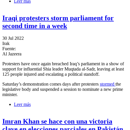
Leer más
sobre Iraq’s al-Sadr demands dissolution of
parliament, early elections
Iraqi protesters storm parliament for
second time in a week
30 Jul 2022
Irak
Fuente:
Al Jazeera
Protesters have once again breached Iraq’s parliament in a show of
support for influential Shia leader Muqtada al-Sadr, leaving at least
125 people injured and escalating a political standoff.
Saturday’s demonstration comes days after protesters
stormed
the
legislative body and suspended a session to nominate a new prime
minister.
Leer más
sobre Iraqi protesters storm parliament for second time
in a week
Imran Khan se hace con una victoria
clave en elecciones parciales en Pakistán