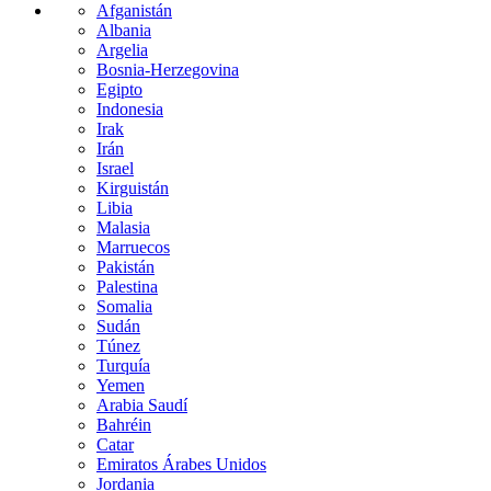
Afganistán
Albania
Argelia
Bosnia-Herzegovina
Egipto
Indonesia
Irak
Irán
Israel
Kirguistán
Libia
Malasia
Marruecos
Pakistán
Palestina
Somalia
Sudán
Túnez
Turquía
Yemen
Arabia Saudí
Bahréin
Catar
Emiratos Árabes Unidos
Jordania