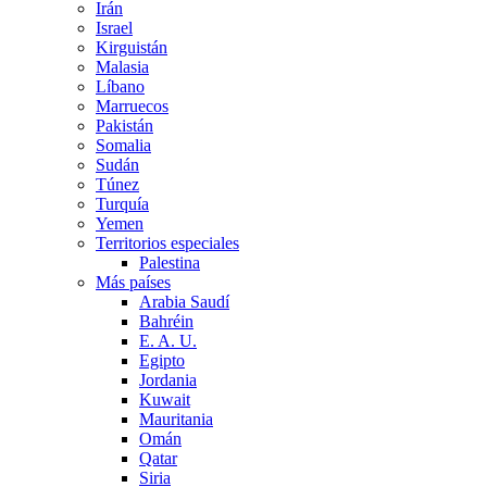
Irán
Israel
Kirguistán
Malasia
Líbano
Marruecos
Pakistán
Somalia
Sudán
Túnez
Turquía
Yemen
Territorios especiales
Palestina
Más países
Arabia Saudí
Bahréin
E. A. U.
Egipto
Jordania
Kuwait
Mauritania
Omán
Qatar
Siria