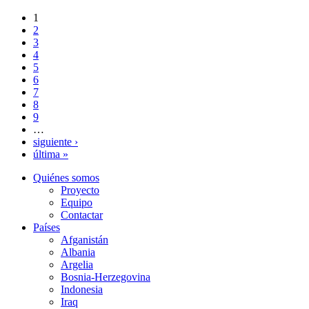
1
Páginas
2
3
4
5
6
7
8
9
…
siguiente ›
última »
Quiénes somos
Proyecto
Equipo
Contactar
Países
Afganistán
Albania
Argelia
Bosnia-Herzegovina
Indonesia
Iraq