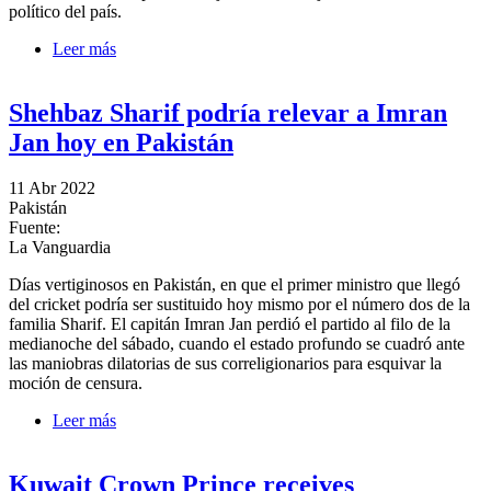
político del país.
Leer más
sobre Shebaz Sharif es elegido como primer ministro
de Pakistán tras destitución de Khan
Shehbaz Sharif podría relevar a Imran
Jan hoy en Pakistán
11 Abr 2022
Pakistán
Fuente:
La Vanguardia
Días vertiginosos en Pakistán, en que el primer ministro que llegó
del cricket podría ser sustituido hoy mismo por el número dos de la
familia Sharif. El capitán Imran Jan perdió el partido al filo de la
medianoche del sábado, cuando el estado profundo se cuadró ante
las maniobras dilatorias de sus correligionarios para esquivar la
moción de censura.
Leer más
sobre Shehbaz Sharif podría relevar a Imran Jan hoy
en Pakistán
Kuwait Crown Prince receives