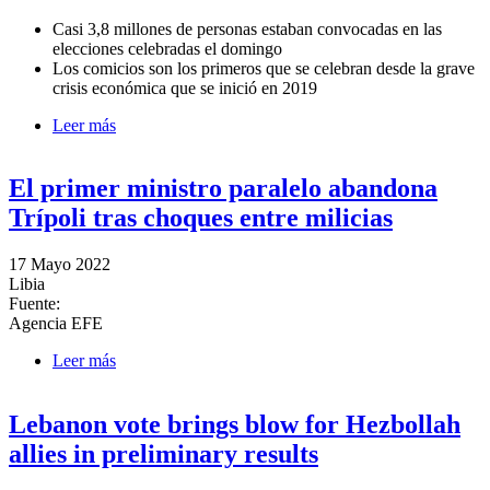
Casi 3,8 millones de personas
estaban convocadas en las
elecciones celebradas el domingo
Los comicios son los primeros que se celebran desde la grave
crisis económica que se inició en 2019
Leer más
sobre Hizbulá y sus aliados pierden la mayoría en el
Parlamento del Líbano
El primer ministro paralelo abandona
Trípoli tras choques entre milicias
17 Mayo 2022
Libia
Fuente:
Agencia EFE
Leer más
sobre El primer ministro paralelo abandona Trípoli
tras choques entre milicias
Lebanon vote brings blow for Hezbollah
allies in preliminary results