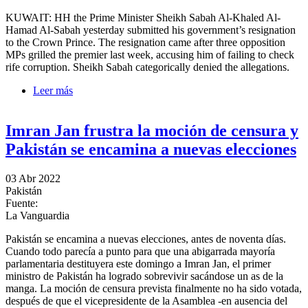
KUWAIT: HH the Prime Minister Sheikh Sabah Al-Khaled Al-
Hamad Al-Sabah yesterday submitted his government’s resignation
to the Crown Prince. The resignation came after three opposition
MPs grilled the premier last week, accusing him of failing to check
rife corruption. Sheikh Sabah categorically denied the allegations.
Leer más
sobre Kuwait Government quits 3 months after
formation
Imran Jan frustra la moción de censura y
Pakistán se encamina a nuevas elecciones
03 Abr 2022
Pakistán
Fuente:
La Vanguardia
Pakistán se encamina a nuevas elecciones, antes de noventa días.
Cuando todo parecía a punto para que una abigarrada mayoría
parlamentaria destituyera este domingo a Imran Jan, el primer
ministro de Pakistán ha logrado sobrevivir sacándose un as de la
manga. La moción de censura prevista finalmente no ha sido votada,
después de que el vicepresidente de la Asamblea -en ausencia del