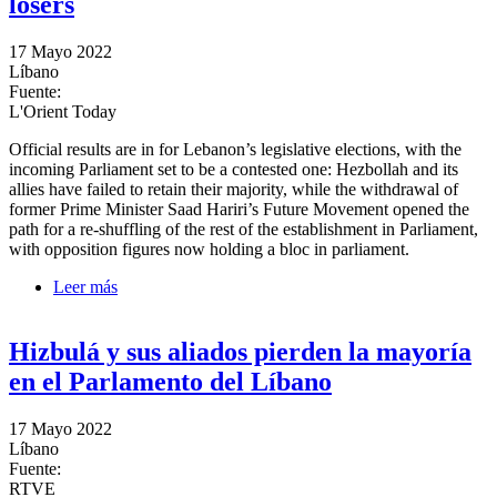
losers
17 Mayo 2022
Líbano
Fuente:
L'Orient Today
Official results are in for Lebanon’s legislative elections, with the
incoming Parliament set to be a contested one: Hezbollah and its
allies have failed to retain their majority, while the withdrawal of
former Prime Minister Saad Hariri’s Future Movement opened the
path for a re-shuffling of the rest of the establishment in Parliament,
with opposition figures now holding a bloc in parliament.
Leer más
sobre Lebanon elects a new Parliament: A breakdown
of divisions, winners and losers
Hizbulá y sus aliados pierden la mayoría
en el Parlamento del Líbano
17 Mayo 2022
Líbano
Fuente:
RTVE