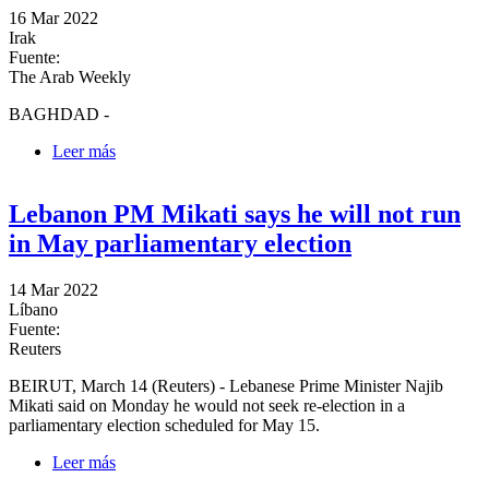
16 Mar 2022
Irak
Fuente:
The Arab Weekly
BAGHDAD -
Leer más
sobre Iraq parliament to hold delayed vote for
president on March 26
Lebanon PM Mikati says he will not run
in May parliamentary election
14 Mar 2022
Líbano
Fuente:
Reuters
BEIRUT, March 14 (Reuters) - Lebanese Prime Minister Najib
Mikati said on Monday he would not seek re-election in a
parliamentary election scheduled for May 15.
Leer más
sobre Lebanon PM Mikati says he will not run in May
parliamentary election