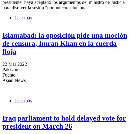
presidente- haya aceptado los argumentos del ministro de Justicia
para disolver la sesión "por anticonstitucional".
Leer más
sobre Imran Jan frustra la moción de censura y
Pakistán se encamina a nuevas elecciones
Islamabad: la oposición pide una moción
de censura, Imran Khan en la cuerda
floja
22 Mar 2022
Pakistán
Fuente:
Asian News
Leer más
sobre Islamabad: la oposición pide una moción de
censura, Imran Khan en la cuerda floja
Iraq parliament to hold delayed vote for
president on March 26