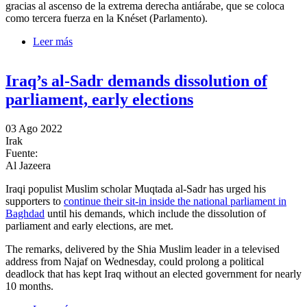
gracias al ascenso de la extrema derecha antiárabe, que se coloca
como tercera fuerza en la Knéset (Parlamento).
Leer más
sobre Netanyahu gana las elecciones en Israel con
mayoría para gobernar, según los resultados
preliminares
Iraq’s al-Sadr demands dissolution of
parliament, early elections
03 Ago 2022
Irak
Fuente:
Al Jazeera
Iraqi populist Muslim scholar Muqtada al-Sadr has urged his
supporters to
continue their sit-in inside the national parliament in
Baghdad
until his demands, which include the dissolution of
parliament and early elections, are met.
The remarks, delivered by the Shia Muslim leader in a televised
address from Najaf on Wednesday, could prolong a political
deadlock that has kept Iraq without an elected government for nearly
10 months.