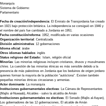
Monarquía
Sistema de Gobierno:
Parlamentario
Fecha de creación/independencia
: El Emirato de Transjordania fue creado
en 1921 bajo protección británica. La independencia se consiguió en 1946 y
el nombre del país fue cambiado a Jordania en 1951.
Fecha constitución/reforma
: 1952, modificada en varias ocasiones
Organización territorial
: Centralizada
División administrativa
: 12 gobernaciones
Idioma oficial
: árabe
Otros idiomas hablados
: inglés
Status religioso del Estado:
Islam, religión oficial
Minorías
: Las minorías religiosas incluyen cristianos, drusos y musulmanes
chiíes. La cuestión de las minorías étnicas es más sensible debido a la
presencia de más palestinos en Jordania que los beduinos de origen jordano
quienes forman la mayoría de la población "autóctona". Existen también
pequeñas minorías étnicas circasianas y armenias.
Actor dominante
: La monarquía
Instituciones gubernamentales electivas
: La Cámara de Representantes
(Majlis al-Nuwaab), Alcaldes - salvo la alcaldía de Amán
Instituciones gubernamentales no electivas
: El Senado (Majlis al-Aayan),
Los gobernadores de las 12 gobernaciones, El alcalde de Amán