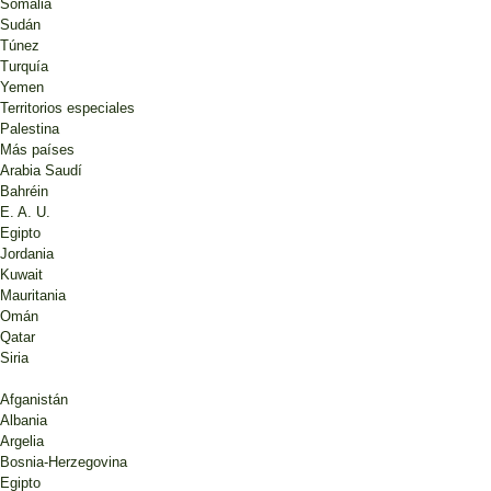
Somalia
Sudán
Túnez
Turquía
Yemen
Territorios especiales
Palestina
Más países
Arabia Saudí
Bahréin
E. A. U.
Egipto
Jordania
Kuwait
Mauritania
Omán
Qatar
Siria
Afganistán
Albania
Argelia
Bosnia-Herzegovina
Egipto