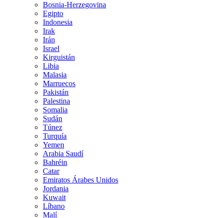
Bosnia-Herzegovina
Egipto
Indonesia
Irak
Irán
Israel
Kirguistán
Libia
Malasia
Marruecos
Pakistán
Palestina
Somalia
Sudán
Túnez
Turquía
Yemen
Arabia Saudí
Bahréin
Catar
Emiratos Árabes Unidos
Jordania
Kuwait
Líbano
Malí