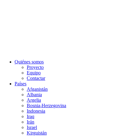
Quiénes somos
Proyecto
Equipo
Contactar
Países
Afganistán
Albania
Argelia
Bosnia-Herzegovina
Indonesia
Iraq
Irán
Israel
Kirguistán