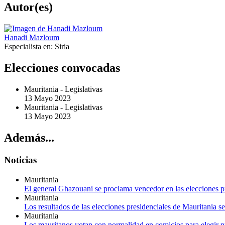
Autor(es)
Hanadi Mazloum
Especialista en:
Siria
Elecciones convocadas
Mauritania
-
Legislativas
13 Mayo 2023
Mauritania
-
Legislativas
13 Mayo 2023
Además...
Noticias
Mauritania
El general Ghazouani se proclama vencedor en las elecciones p
Mauritania
Los resultados de las elecciones presidenciales de Mauritania s
Mauritania
Los mauritanos votan con normalidad en comicios para elegir n