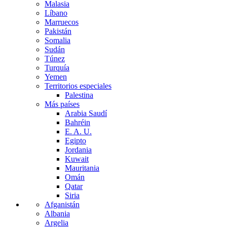
Malasia
Líbano
Marruecos
Pakistán
Somalia
Sudán
Túnez
Turquía
Yemen
Territorios especiales
Palestina
Más países
Arabia Saudí
Bahréin
E. A. U.
Egipto
Jordania
Kuwait
Mauritania
Omán
Qatar
Siria
Afganistán
Albania
Argelia