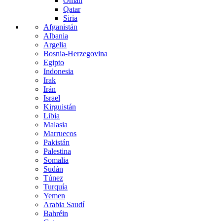
Omán
Qatar
Siria
Afganistán
Albania
Argelia
Bosnia-Herzegovina
Egipto
Indonesia
Irak
Irán
Israel
Kirguistán
Libia
Malasia
Marruecos
Pakistán
Palestina
Somalia
Sudán
Túnez
Turquía
Yemen
Arabia Saudí
Bahréin