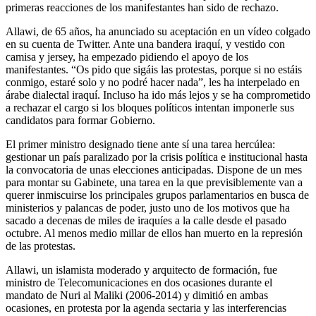
primeras reacciones de los manifestantes han sido de rechazo.
Allawi, de 65 años, ha anunciado su aceptación en un vídeo colgado
en su cuenta de Twitter. Ante una bandera iraquí, y vestido con
camisa y jersey, ha empezado pidiendo el apoyo de los
manifestantes. “Os pido que sigáis las protestas, porque si no estáis
conmigo, estaré solo y no podré hacer nada”, les ha interpelado en
árabe dialectal iraquí. Incluso ha ido más lejos y se ha comprometido
a rechazar el cargo si los bloques políticos intentan imponerle sus
candidatos para formar Gobierno.
El primer ministro designado tiene ante sí una tarea hercúlea:
gestionar un país paralizado por la crisis política e institucional hasta
la convocatoria de unas elecciones anticipadas. Dispone de un mes
para montar su Gabinete, una tarea en la que previsiblemente van a
querer inmiscuirse los principales grupos parlamentarios en busca de
ministerios y palancas de poder, justo uno de los motivos que ha
sacado a decenas de miles de iraquíes a la calle desde el pasado
octubre. Al menos medio millar de ellos han muerto en la represión
de las protestas.
Allawi, un islamista moderado y arquitecto de formación, fue
ministro de Telecomunicaciones en dos ocasiones durante el
mandato de Nuri al Maliki (2006-2014) y dimitió en ambas
ocasiones, en protesta por la agenda sectaria y las interferencias