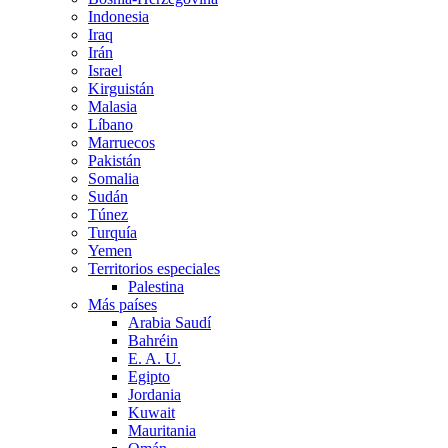
Indonesia
Iraq
Irán
Israel
Kirguistán
Malasia
Líbano
Marruecos
Pakistán
Somalia
Sudán
Túnez
Turquía
Yemen
Territorios especiales
Palestina
Más países
Arabia Saudí
Bahréin
E. A. U.
Egipto
Jordania
Kuwait
Mauritania