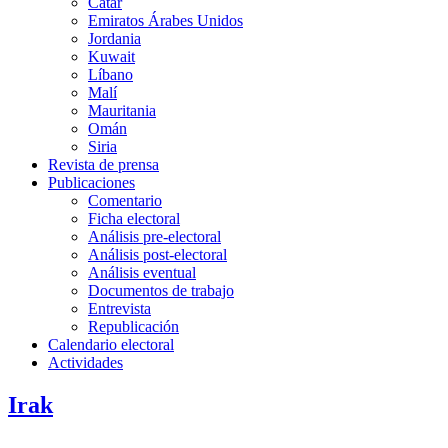
Catar
Emiratos Árabes Unidos
Jordania
Kuwait
Líbano
Malí
Mauritania
Omán
Siria
Revista de prensa
Publicaciones
Comentario
Ficha electoral
Análisis pre-electoral
Análisis post-electoral
Análisis eventual
Documentos de trabajo
Entrevista
Republicación
Calendario electoral
Actividades
Irak