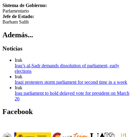
Sistema de Gobierno:
Parlamentario
Jefe de Estado:
Barham Salih
Además...
Noticias
Irak
Iraq’s al-Sadr demands dissolution of parliament, early
elections
Irak
Iraqi protesters storm parliament for second time in a week
Irak
Iraq parliament to hold delayed vote for president on March
26
Facebook