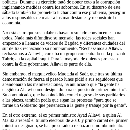
políticas. Durante su ejercicio trató de poner coto a la corrupción
implantando medidas contra los sobornos. En su discurso de este
sábado también ha prometido luchar contra ese problema, perseguir
a los responsables de matar a los manifestantes y reconstruir la
economía.
No está claro que sus palabras hayan resultado convincentes para
todos. Nada más difundirse su mensaje, las redes sociales han
empezado a llenarse de vídeos de Bagdad y diferentes ciudades del
sur de Irak rechazando su nombramiento. “Rechazamos a Allawi,
rechazamos a Allawi”, coreaba un grupo concentrado en la plaza de
Tahrir, en la capital iraquí. Para la mayoría de quienes protestan
contra la élite gobernante, Allawi es parte de ella.
Sin embargo, el maquiavélico Muqtada al Sadr, que tras su última
demostración de fuerza el pasado lunes pidió a sus seguidores que
abandonaran las manifestaciones, ha anunciado que “la gente ha
elegido a Allawi como designado para el puesto de primer ministro”.
Su comunicado, que ha coincidido con el regreso de sus partidarios
a las plazas, también pedía que sigan las protestas “para que se
forme un Gobierno que pertenezca a la gente y trabaje por la gente”.
En el otro extremo, el ex primer ministro Ayad Allawi, a quien Al
Maliki arrebató el triunfo electoral de 2010 y primo carnal del primer
ministro designado, se ha apresurado a rechazar su nombramiento.