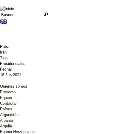
Jump to navigation
Buscar
Formulario de búsqueda
País:
Irán
Tipo:
Presidenciales
Fecha:
18 Jun 2021
Quiénes somos
Proyecto
Equipo
Contactar
Países
Afganistán
Albania
Argelia
Bosnia-Herzegovina