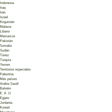
Indonesia
Iraq
Irán
Israel
Kirguistán
Malasia
Líbano
Marruecos
Pakistán
Somalia
Sudán
Túnez
Turquía
Yemen
Territorios especiales
Palestina
Más países
Arabia Saudí
Bahréin
E. A. U.
Egipto
Jordania
Kuwait