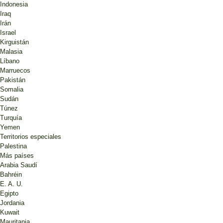
Indonesia
Iraq
Irán
Israel
Kirguistán
Malasia
Líbano
Marruecos
Pakistán
Somalia
Sudán
Túnez
Turquía
Yemen
Territorios especiales
Palestina
Más países
Arabia Saudí
Bahréin
E. A. U.
Egipto
Jordania
Kuwait
Mauritania