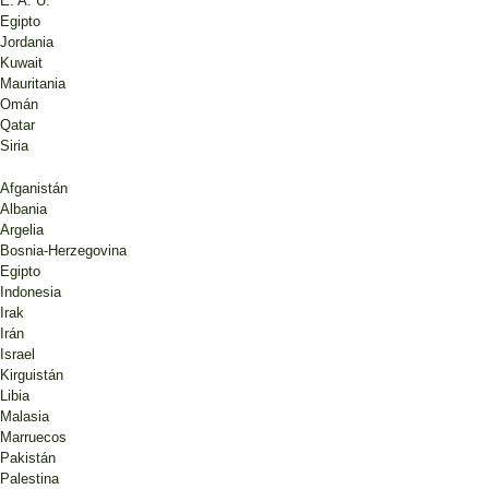
E. A. U.
Egipto
Jordania
Kuwait
Mauritania
Omán
Qatar
Siria
Afganistán
Albania
Argelia
Bosnia-Herzegovina
Egipto
Indonesia
Irak
Irán
Israel
Kirguistán
Libia
Malasia
Marruecos
Pakistán
Palestina