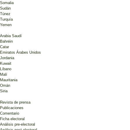
Somalia
Sudán
Túnez
Turquía
Yemen
Arabia Saudí
Bahréin
Catar
Emiratos Árabes Unidos
Jordania
Kuwait
Líbano
Malí
Mauritania
Omán
Siria
Revista de prensa
Publicaciones
Comentario
Ficha electoral
Análisis pre-electoral
Análisis post-electoral