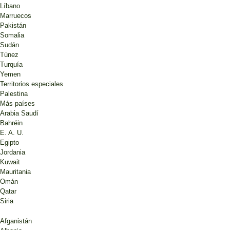
Líbano
Marruecos
Pakistán
Somalia
Sudán
Túnez
Turquía
Yemen
Territorios especiales
Palestina
Más países
Arabia Saudí
Bahréin
E. A. U.
Egipto
Jordania
Kuwait
Mauritania
Omán
Qatar
Siria
Afganistán