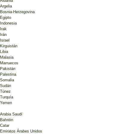
Albania
Argelia
Bosnia-Herzegovina
Egipto
Indonesia
Irak
Irán
Israel
Kirguistán
Libia
Malasia
Marruecos
Pakistán
Palestina
Somalia
Sudán
Túnez
Turquía
Yemen
Arabia Saudí
Bahréin
Catar
Emiratos Árabes Unidos