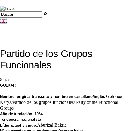
Jump to navigation
Buscar
Formulario de búsqueda
Partido de los Grupos
Funcionales
Siglas:
GOLKAR
Golongan
Nombre: original transcrito y nombre en castellano/inglés
:
Karya/Partido de los grupos funcionales/ Party of the Functional
Groups
Año de fundación
: 1964
Tendencia
: nacionalista
Aburizal Bakrie
Líder actual y cargo
:
Nº de escaños en el parlamento (cámara baja)
: