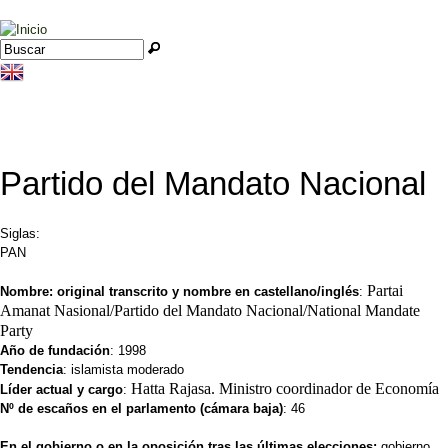
Jump to navigation
Buscar
Formulario de búsqueda
Partido del Mandato Nacional
Siglas:
PAN
Partai
Nombre: original transcrito y nombre en castellano/inglés
:
Amanat Nasional/Partido del Mandato Nacional/National Mandate
Party
Año de fundación
: 1998
Tendencia
: islamista moderado
Hatta Rajasa. Ministro coordinador de Economía
Líder actual y cargo
:
Nº de escaños en el parlamento (cámara baja)
: 46
En el gobierno o en la oposición tras las últimas elecciones:
gobierno