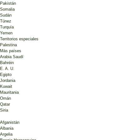
Pakistán
Somalia
Sudán
Túnez
Turquía
Yemen
Territorios especiales
Palestina
Más países
Arabia Saudí
Bahréin
E. A. U.
Egipto
Jordania
Kuwait
Mauritania
Omán
Qatar
Siria
Afganistán
Albania
Argelia