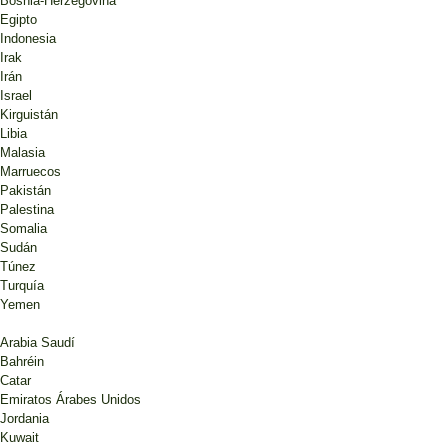
Bosnia-Herzegovina
Egipto
Indonesia
Irak
Irán
Israel
Kirguistán
Libia
Malasia
Marruecos
Pakistán
Palestina
Somalia
Sudán
Túnez
Turquía
Yemen
Arabia Saudí
Bahréin
Catar
Emiratos Árabes Unidos
Jordania
Kuwait