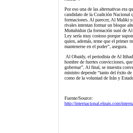
Por eso una de las alternativas era q
candidato de la Coalición Nacional qu
formaciones. Al parecer, Al Maliki y
rivales intentan formar un bloque al
Muttahidun (la formación suní de Al 
Ley sería muy costoso porque supondr
quien, además, teme que el primer min
mantenerse en el poder”, asegura.
Al Obaidy, el periodista de Al Itiha
hombre de fuertes convicciones, que 
gobernar”. Al final, se muestra conv
ministro depende “tanto del éxito de 
como de la voluntad de Irán y Estad
Fuente/Source:
http://internacional.elpais.com/inter