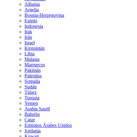
plazos legales para formar Gobierno
Albania
Argelia
Al Maliki, en el poder desde 2006, s
Bosnia-Herzegovina
antes incluso de la ofensiva yihadist
Egipto
chiíes que respaldó su segundo ejerc
Indonesia
era seguro que fueran a votarle de n
Irak
de Mosul por los insurgentes, ha logr
Irán
Israel
“El mayor peligro para este país ahor
Kirguistán
de oposición, tanto chiíes como suníe
Libia
de seguridad para evitar que Al Mali
Malasia
del apoyo a los grupos armados”, se
Marruecos
Al Itihad.
Pakistán
Palestina
“Ha habido reuniones entre Iyad All
Somalia
saderistas”, confirma Qays al Shadh
Sudán
rebautizado en las últimas elecciones
Túnez
Allawi y que cuenta con las simpatía
Turquía
diputado asegura que “no se ha entra
Yemen
que tener la confianza de todas las 
Arabia Saudí
en su deber”.
Bahréin
Catar
Otros políticos son más tajantes. “Al
Emiratos Árabes Unidos
diputado de Al Ahrar, el partido de l
Jordania
También un asesor de Osama al Nuyai
Kuwait