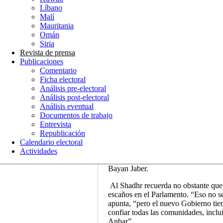
destacado líder suní, ha declarado q
Líbano
las cosas se calmen”. Portavoces kur
Malí
Mauritania
Además, tanto los rivales políticos 
Omán
interpretado que la respuesta de Est
Siria
respalda su relevo. La declaración 
Revista de prensa
el Gobierno iraquí esperaba. En vez 
Publicaciones
posiciones rebeldes, el presidente no
Comentario
unificadora.
Ficha electoral
Análisis pre-electoral
“La mayoría de los iraquíes nos sen
Análisis post-electoral
diputado del partido Estado de la Le
Análisis eventual
cooperación estratégica con Washingt
Documentos de trabajo
carece de valor, tendrán que buscar 
Entrevista
El diario The New York Times asegur
Republicación
antes de la comparecencia de Obama,
Calendario electoral
con funcionarios estadounidenses en
Actividades
menciona tres nombres que se está
Bayan Jaber.
Al Shadhr recuerda no obstante que 
escaños en el Parlamento. “Eso no se
apunta, “pero el nuevo Gobierno tie
confiar todas las comunidades, inclu
Anbar”.