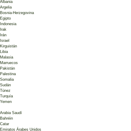
Albania
realismo
Argelia
Ana Ballesteros
Bosnia-Herzegovina
Análisis post-electoral
Egipto
Afganistán
Indonesia
Análisis pre electoral: Afganistán
Irak
presidenciales y provinciales 2014
Irán
Ana Ballesteros
Israel
Análisis pre-electoral
Kirguistán
Libia
Malasia
Marruecos
Pakistán
Palestina
Somalia
OPEMAM
es miembro de EODS (European Observation and Democratic Support |Madrid |
Contá
Sudán
Túnez
Turquía
© Copyright 2026 Opemam. Todos los derechos reservados.
Yemen
Arabia Saudí
Bahréin
Catar
Emiratos Árabes Unidos