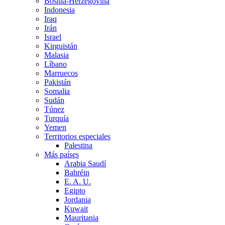
Bosnia-Herzegovina
Indonesia
Iraq
Irán
Israel
Kirguistán
Malasia
Líbano
Marruecos
Pakistán
Somalia
Sudán
Túnez
Turquía
Yemen
Territorios especiales
Palestina
Más países
Arabia Saudí
Bahréin
E. A. U.
Egipto
Jordania
Kuwait
Mauritania