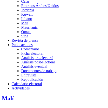
Catar
Emiratos Árabes Unidos
Jordania
Kuwait
Líbano
Malí
Mauritania
Omán
Siria
Revista de prensa
Publicaciones
Comentario
Ficha electoral
Análisis pre-electoral
Análisis post-electoral
Análisis eventual
Documentos de trabajo
Entrevista
Republicación
Calendario electoral
Actividades
Malí