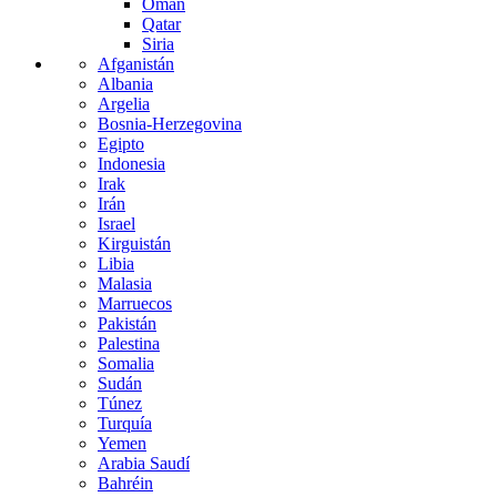
Omán
Qatar
Siria
Afganistán
Albania
Argelia
Bosnia-Herzegovina
Egipto
Indonesia
Irak
Irán
Israel
Kirguistán
Libia
Malasia
Marruecos
Pakistán
Palestina
Somalia
Sudán
Túnez
Turquía
Yemen
Arabia Saudí
Bahréin