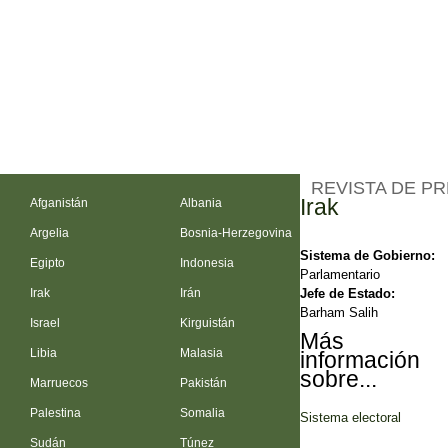
REVISTA DE P
Irak
Afganistán
Albania
Argelia
Bosnia-Herzegovina
Sistema de Gobierno:
Egipto
Indonesia
Parlamentario
Jefe de Estado:
Irak
Irán
Barham Salih
Israel
Kirguistán
Más
Libia
Malasia
información
sobre...
Marruecos
Pakistán
Palestina
Somalia
Sistema electoral
Sudán
Túnez