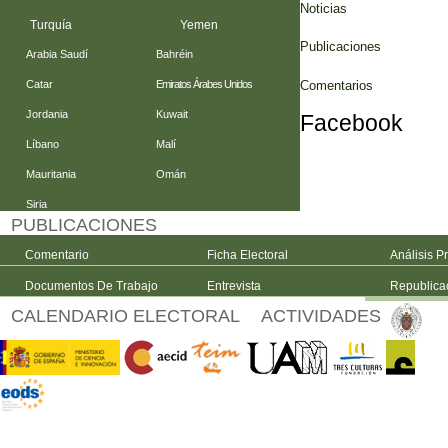
Noticias
Turquía
Yemen
Publicaciones
Arabia Saudí
Bahréin
Comentarios
Catar
Emiratos Árabes Unidos
Jordania
Kuwait
Facebook
Líbano
Malí
Mauritania
Omán
Siria
PUBLICACIONES
Comentario
Ficha Electoral
Análisis P
Documentos De Trabajo
Entrevista
Republica
CALENDARIO ELECTORAL
ACTIVIDADES