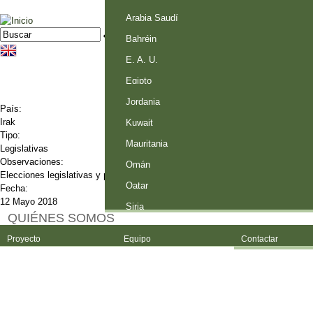
Palestina
Arabia Saudí
Jump to navigation
Buscar
Formulario de búsqueda
Bahréin
E. A. U.
Egipto
Jordania
País:
Irak
Kuwait
Tipo:
Mauritania
Legislativas
Observaciones:
Omán
Elecciones legislativas y provinciales
Qatar
Fecha:
12 Mayo 2018
Siria
QUIÉNES SOMOS
Proyecto
Equipo
Contactar