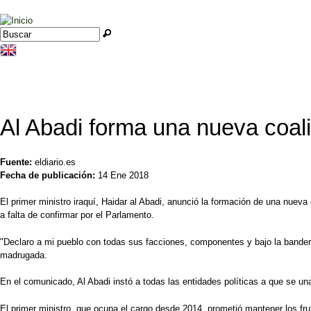
Jump to navigation
Buscar
Formulario de búsqueda
Al Abadi forma una nueva coali
Fuente:
eldiario.es
Fecha de publicación:
14 Ene 2018
El primer ministro iraquí, Haidar al Abadi, anunció la formación de una nueva
a falta de confirmar por el Parlamento.
"Declaro a mi pueblo con todas sus facciones, componentes y bajo la bandera d
madrugada.
En el comunicado, Al Abadi instó a todas las entidades políticas a que se un
El primer ministro, que ocupa el cargo desde 2014, prometió mantener los frut