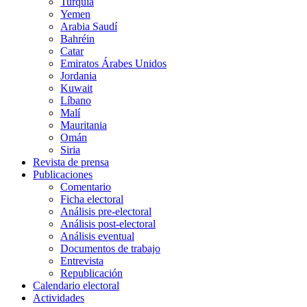
Turquía
Yemen
Arabia Saudí
Bahréin
Catar
Emiratos Árabes Unidos
Jordania
Kuwait
Líbano
Malí
Mauritania
Omán
Siria
Revista de prensa
Publicaciones
Comentario
Ficha electoral
Análisis pre-electoral
Análisis post-electoral
Análisis eventual
Documentos de trabajo
Entrevista
Republicación
Calendario electoral
Actividades