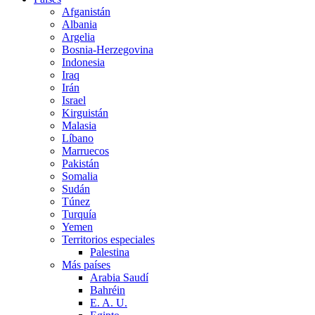
Afganistán
Albania
Argelia
Bosnia-Herzegovina
Indonesia
Iraq
Irán
Israel
Kirguistán
Malasia
Líbano
Marruecos
Pakistán
Somalia
Sudán
Túnez
Turquía
Yemen
Territorios especiales
Palestina
Más países
Arabia Saudí
Bahréin
E. A. U.