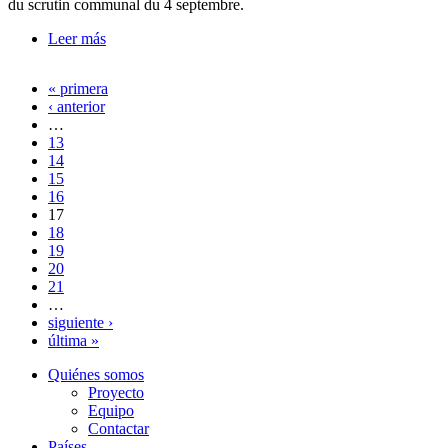
du scrutin communal du 4 septembre.
Leer más
sobre Elections comunales: le PPS affiche ses
ambitions
« primera
Páginas
‹ anterior
…
13
14
15
16
17
18
19
20
21
…
siguiente ›
última »
Quiénes somos
Proyecto
Equipo
Contactar
Países