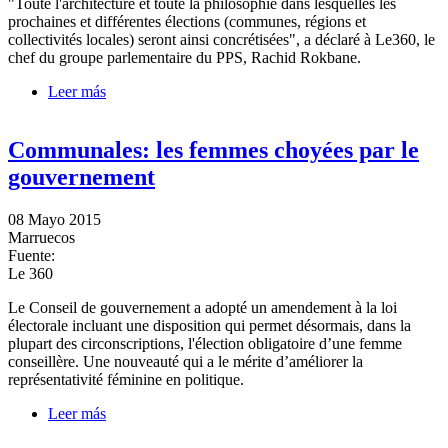
"Toute l'architecture et toute la philosophie dans lesquelles les
prochaines et différentes élections (communes, régions et
collectivités locales) seront ainsi concrétisées", a déclaré à Le360, le
chef du groupe parlementaire du PPS, Rachid Rokbane.
Leer más
sobre Lois électorales: les députés appelés à adopter
deux nouveaux projets
Communales: les femmes choyées par le
gouvernement
08 Mayo 2015
Marruecos
Fuente:
Le 360
Le Conseil de gouvernement a adopté un amendement à la loi
électorale incluant une disposition qui permet désormais, dans la
plupart des circonscriptions, l'élection obligatoire d’une femme
conseillère. Une nouveauté qui a le mérite d’améliorer la
représentativité féminine en politique.
Leer más
sobre Communales: les femmes choyées par le
gouvernement