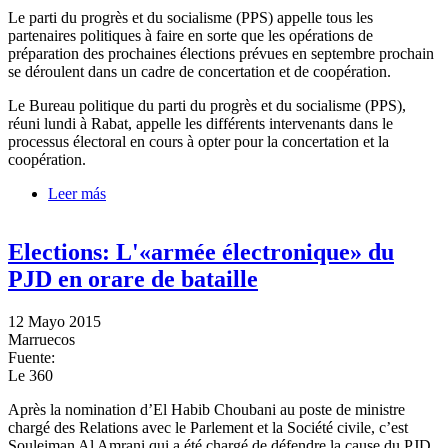
Le parti du progrès et du socialisme (PPS) appelle tous les
partenaires politiques à faire en sorte que les opérations de
préparation des prochaines élections prévues en septembre prochain
se déroulent dans un cadre de concertation et de coopération.
Le Bureau politique du parti du progrès et du socialisme (PPS),
réuni lundi à Rabat, appelle les différents intervenants dans le
processus électoral en cours à opter pour la concertation et la
coopération.
Leer más
sobre Elections: le PPS appelle à la coopération et la
concertation
Elections: L'«armée électronique» du
PJD en orare de bataille
12 Mayo 2015
Marruecos
Fuente:
Le 360
Après la nomination d’El Habib Choubani au poste de ministre
chargé des Relations avec le Parlement et la Société civile, c’est
Souleiman Al Amrani qui a été chargé de défendre la cause du PJD