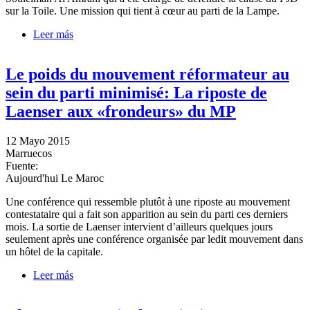
sur la Toile. Une mission qui tient à cœur au parti de la Lampe.
Leer más
sobre Elections: L'«armée électronique» du PJD en
orare de bataille
Le poids du mouvement réformateur au
sein du parti minimisé: La riposte de
Laenser aux «frondeurs» du MP
12 Mayo 2015
Marruecos
Fuente:
Aujourd'hui Le Maroc
Une conférence qui ressemble plutôt à une riposte au mouvement
contestataire qui a fait son apparition au sein du parti ces derniers
mois. La sortie de Laenser intervient d’ailleurs quelques jours
seulement après une conférence organisée par ledit mouvement dans
un hôtel de la capitale.
Leer más
sobre Le poids du mouvement réformateur au sein du
parti minimisé: La riposte de Laenser aux «frondeurs»
du MP