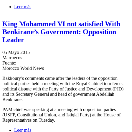
Leer más
sobre Elecions communales: Sajid craint la
désaffection des électeurs
King Mohammed VI not satisfied With
Benkirane’s Government: Opposition
Leader
05 Mayo 2015
Marruecos
Fuente:
Morocco World News
Bakkoury’s comments came after the leaders of the opposition
political parties held a meeting with the Royal Cabinet to referee a
political dispute with the Party of Justice and Development (PJD)
and its Secretary General and head of government Abdelilah
Benkirane.
PAM chief was speaking at a meeting with opposition parties
(USFP, Constitutional Union, and Istiqlal Party) at the House of
Representatives on Tuesday.
Leer más
sobre King Mohammed VI not satisfied With