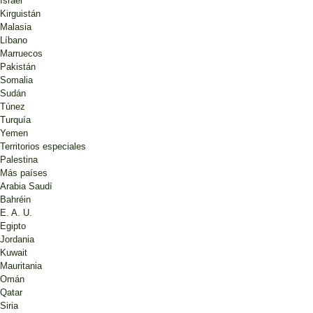
Israel
Kirguistán
Malasia
Líbano
Marruecos
Pakistán
Somalia
Sudán
Túnez
Turquía
Yemen
Territorios especiales
Palestina
Más países
Arabia Saudí
Bahréin
E. A. U.
Egipto
Jordania
Kuwait
Mauritania
Omán
Qatar
Siria