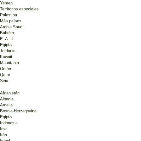
Yemen
Territorios especiales
Palestina
Más países
Arabia Saudí
Bahréin
E. A. U.
Egipto
Jordania
Kuwait
Mauritania
Omán
Qatar
Siria
Afganistán
Albania
Argelia
Bosnia-Herzegovina
Egipto
Indonesia
Irak
Irán
Israel