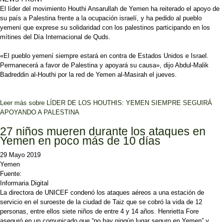
El líder del movimiento Houthi Ansarullah de Yemen ha reiterado el apoyo de
su país a Palestina frente a la ocupación israelí, y ha pedido al pueblo
yemení que exprese su solidaridad con los palestinos participando en los
mítines del Día Internacional de Quds.
«El pueblo yemení siempre estará en contra de Estados Unidos e Israel.
Permanecerá a favor de Palestina y apoyará su causa», dijo Abdul-Malik
Badreddin al-Houthi por la red de Yemen al-Masirah el jueves.
Leer más
sobre LÍDER DE LOS HOUTHIS: YEMEN SIEMPRE SEGUIRÁ
APOYANDO A PALESTINA
27 niños mueren durante los ataques en
Yemen en poco más de 10 días
29 Mayo 2019
Yemen
Fuente:
Informaria Digital
La directora de UNICEF condenó los ataques aéreos a una estación de
servicio en el suroeste de la ciudad de Taiz que se cobró la vida de 12
personas, entre ellos siete niños de entre 4 y 14 años. Henrietta Fore
aseguró en un comunicado que “no hay ningún lugar seguro en Yemen” y