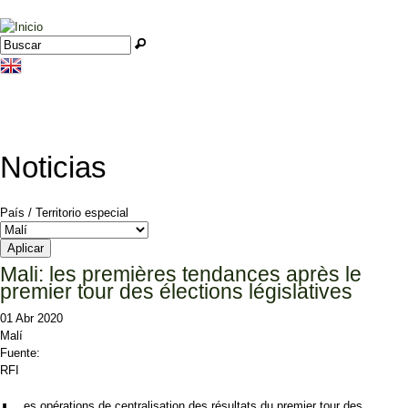
Jump to navigation
Buscar
Formulario de búsqueda
Noticias
País / Territorio especial
Mali: les premières tendances après le
premier tour des élections législatives
01 Abr 2020
Malí
Fuente:
RFI
es opérations de centralisation des résultats du premier tour des