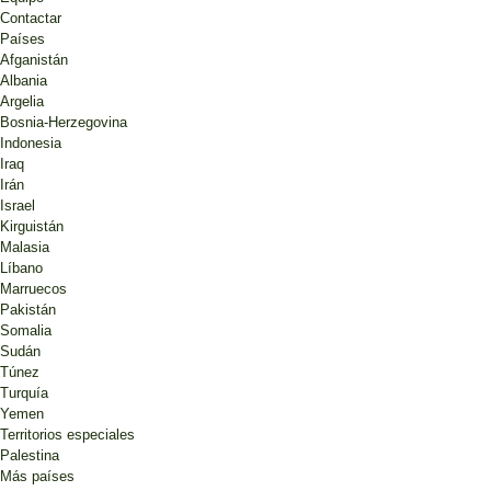
Contactar
Países
Afganistán
Albania
Argelia
Bosnia-Herzegovina
Indonesia
Iraq
Irán
Israel
Kirguistán
Malasia
Líbano
Marruecos
Pakistán
Somalia
Sudán
Túnez
Turquía
Yemen
Territorios especiales
Palestina
Más países