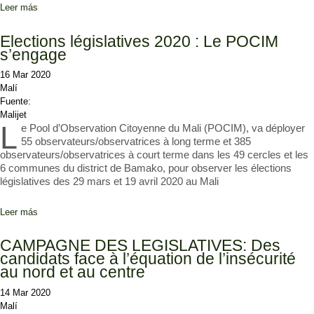
Leer más
sobre Mali : Elections législatives 2020 : Les femmes de la
commune III promettent la victoire au candidat Cheik Oumar
Gadjigo
Elections législatives 2020 : Le POCIM
s’engage
16 Mar 2020
Malí
Fuente:
Malijet
L
e Pool d’Observation Citoyenne du Mali (POCIM), va déployer
55 observateurs/observatrices à long terme et 385
observateurs/observatrices à court terme dans les 49 cercles et les
6 communes du district de Bamako, pour observer les élections
législatives des 29 mars et 19 avril 2020 au Mali
Leer más
sobre Elections législatives 2020 : Le POCIM s’engage
CAMPAGNE DES LEGISLATIVES: Des
candidats face à l’équation de l’insécurité
au nord et au centre
14 Mar 2020
Malí