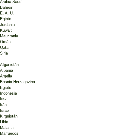
Arabia Saudí
Bahréin
E. A. U.
Egipto
Jordania
Kuwait
Mauritania
Omán
Qatar
Siria
Afganistán
Albania
Argelia
Bosnia-Herzegovina
Egipto
Indonesia
Irak
Irán
Israel
Kirguistán
Libia
Malasia
Marruecos