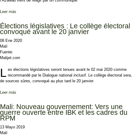
l’Azawad vient de réagir par un communiqué.
Leer más
sobre Élections législatives: La CMA annonce « qu’elle ne peut pas
participer dans les conditions du calendrier actuel
Élections législatives : Le collège électoral
convoqué avant le 20 janvier
08 Ene 2020
Malí
Fuente:
Malijet.com
L
es élections législatives seront tenues avant le 02 mai 2020 comme
recommandé par le Dialogue national inclusif. Le collège électoral sera,
de sources sûres, convoqué au plus tard le 20 janvier.
Leer más
sobre Élections législatives : Le collège électoral convoqué avant le
20 janvier
Mali: Nouveau gouvernement: Vers une
guerre ouverte entre IBK et les cadres du
RPM
13 Mayo 2019
Malí