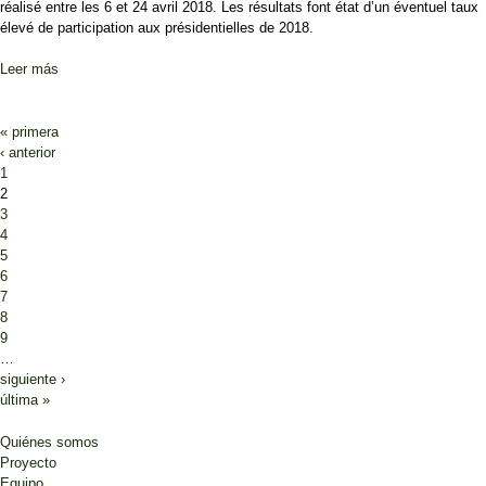
réalisé entre les 6 et 24 avril 2018. Les résultats font état d’un éventuel taux
élevé de participation aux présidentielles de 2018.
Leer más
sobre Plus de 90% des Maliens veulent voter !
Páginas
« primera
‹ anterior
1
2
3
4
5
6
7
8
9
…
siguiente ›
última »
Quiénes somos
Proyecto
Equipo