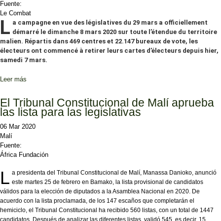
Fuente:
Le Combat
L
a campagne en vue des législatives du 29 mars a officiellement
démarré le dimanche 8 mars 2020 sur toute l’étendue du territoire
malien. Répartis dans 469 centres et 22.147 bureaux de vote, les
électeurs ont commencé à retirer leurs cartes d’électeurs depuis hier,
samedi 7 mars.
Leer más
sobre CAMPAGNE DES LEGISLATIVES: Des candidats face à
l’équation de l’insécurité au nord et au centre
El Tribunal Constitucional de Malí aprueba
las lista para las legislativas
06 Mar 2020
Malí
Fuente:
África Fundación
L
a presidenta del Tribunal Constitucional de Malí, Manassa Danioko, anunció
este martes 25 de febrero en Bamako, la lista provisional de candidatos
válidos para la elección de diputados a la Asamblea Nacional en 2020. De
acuerdo con la lista proclamada, de los 147 escaños que completarán el
hemiciclo, el Tribunal Constitucional ha recibido 560 listas, con un total de 1447
candidatos. Después de analizar las diferentes listas, validó 545, es decir, 15