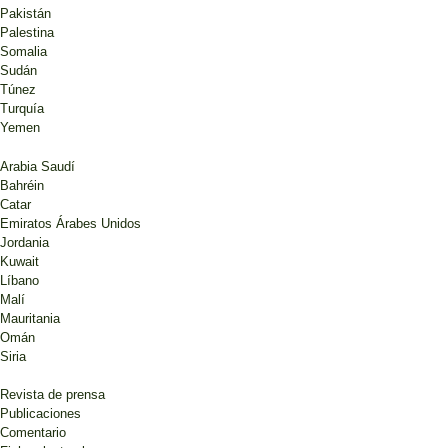
Pakistán
Palestina
Somalia
Sudán
Túnez
Turquía
Yemen
Arabia Saudí
Bahréin
Catar
Emiratos Árabes Unidos
Jordania
Kuwait
Líbano
Malí
Mauritania
Omán
Siria
Revista de prensa
Publicaciones
Comentario