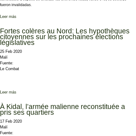
fueron invalidadas.
Leer más
sobre El Tribunal Constitucional de Malí aprueba las lista para las
legislativas
Fortes colères au Nord: Les hypothèques
citoyennes sur les prochaines élections
législatives
25 Feb 2020
Malí
Fuente:
Le Combat
Leer más
sobre Fortes colères au Nord: Les hypothèques citoyennes sur les
prochaines élections législatives
À Kidal, l’armée malienne reconstituée a
pris ses quartiers
17 Feb 2020
Malí
Fuente: