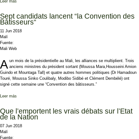
Leer más
sobre Mali : Les échéances électorales de 2019 officialisées
Sept candidats lancent “la Convention des
Bâtisseurs“
11 Jun 2018
Malí
Fuente:
Mali Web
A
un mois de la présidentielle au Mali, les alliances se multiplient. Trois
anciens ministres du président sortant (Moussa Mara,Housseini Amion
Guindo et Mountaga Tall) et quatre autres hommes politiques (Dr Hamadoun
Touré, Moussa Sinko Coulibaly, Modibo Sidibé et Clément Dembélé) ont
signé cette semaine une “Convention des bâtisseurs.”
Leer más
sobre Sept candidats lancent “la Convention des Bâtisseurs“
Que l’emportent les vrais débats sur l’Etat
de la Nation
07 Jun 2018
Malí
Fuente: