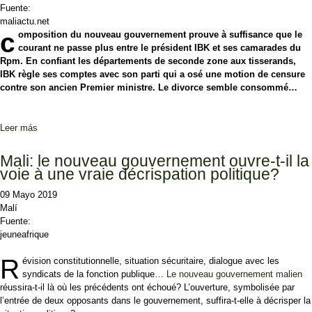
Fuente:
maliactu.net
c
omposition du nouveau gouvernement prouve à suffisance que le
courant ne passe plus entre le président IBK et ses camarades du
Rpm. En confiant les départements de seconde zone aux tisserands,
IBK règle ses comptes avec son parti qui a osé une motion de censure
contre son ancien Premier ministre. Le divorce semble consommé…
Leer más
sobre Mali: Nouveau gouvernement: Vers une guerre ouverte entre
IBK et les cadres du RPM
Mali: le nouveau gouvernement ouvre-t-il la
voie à une vraie décrispation politique?
09 Mayo 2019
Malí
Fuente:
jeuneafrique
R
évision constitutionnelle, situation sécuritaire, dialogue avec les
syndicats de la fonction publique…
Le nouveau gouvernement malien
réussira-t-il là où les précédents ont échoué? L’ouverture, symbolisée par
l’entrée de deux opposants dans le gouvernement, suffira-t-elle à décrisper la