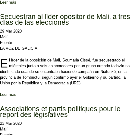
Leer más
sobre Baja participación en las legislativas de Malí por la violencia
y el coronavirus
Secuestran al líder opositor de Mali, a tres
días de las elecciones
29 Mar 2020
Malí
Fuente:
LA VOZ DE GALICIA
E
l líder de la oposición de Mali, Soumaïla Cissé, fue secuestrado el
miércoles junto a seis colaboradores por un grupo armado todavía no
identificado cuando se encontraba haciendo campaña en Niafunké, en la
provincia de Tombuctú, según confirmó ayer el Gobierno y su partido, la
Unión por la República y la Democracia (URD).
Leer más
sobre Secuestran al líder opositor de Mali, a tres días de las
elecciones
Associations et partis politiques pour le
report des législatives
23 Mar 2020
Malí
Fuente: