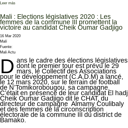
Leer más
sobre El Gobierno de Malí: las parlamentarias, el 29 de marzo
independientemente del Covid-19
Mali : Elections législatives 2020 : Les
femmes de la commune III promettent la
victoire au candidat Cheik Oumar Gadjigo
16 Mar 2020
Malí
Fuente:
Mali Actu
D
ans le cadre des élections législatives
dont le premier tour est prévu le 29
mars, le Collectif des Associations
pour le développement (C.A.D.M) a lancé,
le 12 mars 2020, sur le terrain de football
de N’Tomikorobougou, sa campagne.
C’était en présence de leur candidat El hadj
Cheik Oumar Gadjigo dit le CHAT, du
directeur de campagne Almamy Coulibaly
et des femmes de la circonscription
électorale de la commune III du district de
Bamako.