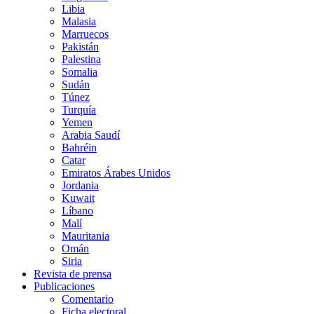
Libia
Malasia
Marruecos
Pakistán
Palestina
Somalia
Sudán
Túnez
Turquía
Yemen
Arabia Saudí
Bahréin
Catar
Emiratos Árabes Unidos
Jordania
Kuwait
Líbano
Malí
Mauritania
Omán
Siria
Revista de prensa
Publicaciones
Comentario
Ficha electoral