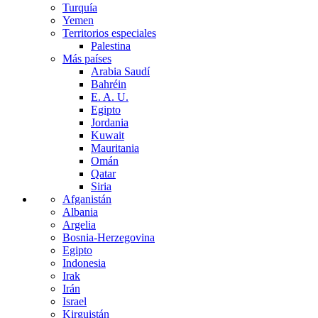
Turquía
Yemen
Territorios especiales
Palestina
Más países
Arabia Saudí
Bahréin
E. A. U.
Egipto
Jordania
Kuwait
Mauritania
Omán
Qatar
Siria
Afganistán
Albania
Argelia
Bosnia-Herzegovina
Egipto
Indonesia
Irak
Irán
Israel
Kirguistán