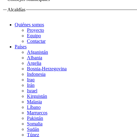
Alcaldías
Quiénes somos
Proyecto
Equipo
Contactar
Países
Afganistán
Albania
Argelia
Bosnia-Herzegovina
Indonesia
Iraq
Irán
Israel
Kirguistán
Malasia
Líbano
Marruecos
Pakistán
Somalia
Sudán
Túnez