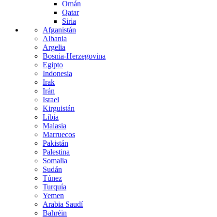
Omán
Qatar
Siria
Afganistán
Albania
Argelia
Bosnia-Herzegovina
Egipto
Indonesia
Irak
Irán
Israel
Kirguistán
Libia
Malasia
Marruecos
Pakistán
Palestina
Somalia
Sudán
Túnez
Turquía
Yemen
Arabia Saudí
Bahréin