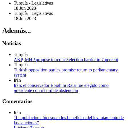
Turquía
-
Legislativas
18 Jun 2023
Turquía
-
Legislativas
18 Jun 2023
Además...
Noticias
Turquía
AKP, MHP propose to reduce election barrier to 7 percent
Turquía
Turkish opposition parties promise return to parliamentary
system
Irán
Irán: el conservador Ebrahim Raisi fue elegido como
presidente con récord de abstención
Comentarios
Irán
"La población aún espera los beneficios del levantamiento de
las sanciones"
Luciano Zaccara