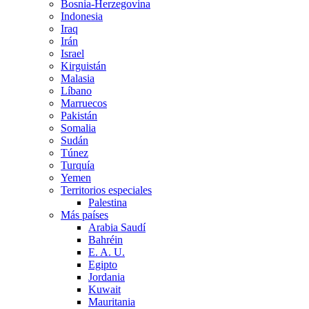
Bosnia-Herzegovina
Indonesia
Iraq
Irán
Israel
Kirguistán
Malasia
Líbano
Marruecos
Pakistán
Somalia
Sudán
Túnez
Turquía
Yemen
Territorios especiales
Palestina
Más países
Arabia Saudí
Bahréin
E. A. U.
Egipto
Jordania
Kuwait
Mauritania