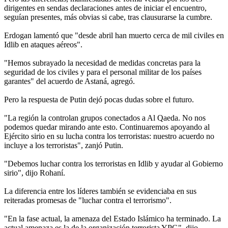
dirigentes en sendas declaraciones antes de iniciar el encuentro,
seguían presentes, más obvias si cabe, tras clausurarse la cumbre.
Erdogan lamentó que "desde abril han muerto cerca de mil civiles en
Idlib en ataques aéreos".
"Hemos subrayado la necesidad de medidas concretas para la
seguridad de los civiles y para el personal militar de los países
garantes" del acuerdo de Astaná, agregó.
Pero la respuesta de Putin dejó pocas dudas sobre el futuro.
"La región la controlan grupos conectados a Al Qaeda. No nos
podemos quedar mirando ante esto. Continuaremos apoyando al
Ejército sirio en su lucha contra los terroristas: nuestro acuerdo no
incluye a los terroristas", zanjó Putin.
"Debemos luchar contra los terroristas en Idlib y ayudar al Gobierno
sirio", dijo Rohaní.
La diferencia entre los líderes también se evidenciaba en sus
reiteradas promesas de "luchar contra el terrorismo".
"En la fase actual, la amenaza del Estado Islámico ha terminado. La
actual amenaza es la de la organización terrorista YPG", dijo