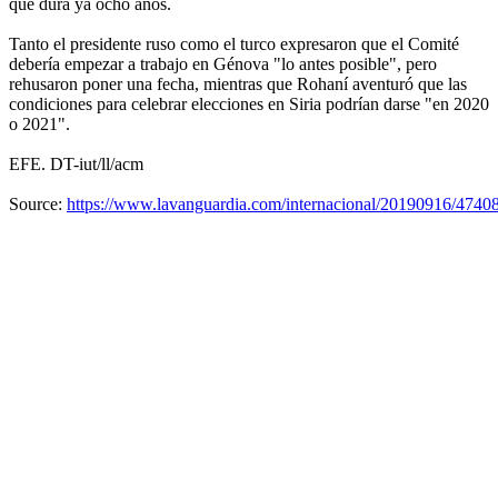
que dura ya ocho años.
Tanto el presidente ruso como el turco expresaron que el Comité
debería empezar a trabajo en Génova "lo antes posible", pero
rehusaron poner una fecha, mientras que Rohaní aventuró que las
condiciones para celebrar elecciones en Siria podrían darse "en 2020
o 2021".
EFE. DT-iut/ll/acm
Source:
https://www.lavanguardia.com/internacional/20190916/47408