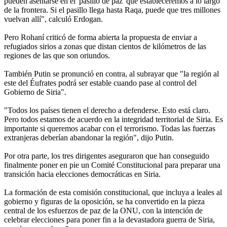
pueden asentarse en el 'pasillo de paz' que estableceremos a lo largo
de la frontera. Si el pasillo llega hasta Raqa, puede que tres millones
vuelvan allí", calculó Erdogan.
Pero Rohaní criticó de forma abierta la propuesta de enviar a
refugiados sirios a zonas que distan cientos de kilómetros de las
regiones de las que son oriundos.
También Putin se pronunció en contra, al subrayar que "la región al
este del Éufrates podrá ser estable cuando pase al control del
Gobierno de Siria".
"Todos los países tienen el derecho a defenderse. Esto está claro.
Pero todos estamos de acuerdo en la integridad territorial de Siria. Es
importante si queremos acabar con el terrorismo. Todas las fuerzas
extranjeras deberían abandonar la región", dijo Putin.
Por otra parte, los tres dirigentes aseguraron que han conseguido
finalmente poner en pie un Comité Constitucional para preparar una
transición hacia elecciones democráticas en Siria.
La formación de esta comisión constitucional, que incluya a leales al
gobierno y figuras de la oposición, se ha convertido en la pieza
central de los esfuerzos de paz de la ONU, con la intención de
celebrar elecciones para poner fin a la devastadora guerra de Siria,