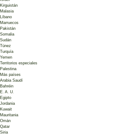
Kirguistán
Malasia
Líbano
Marruecos
Pakistán
Somalia
Sudán
Túnez
Turquía
Yemen
Territorios especiales
Palestina
Más países
Arabia Saudí
Bahréin
E. A. U.
Egipto
Jordania
Kuwait
Mauritania
Omán
Qatar
Siria