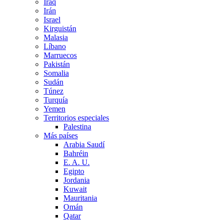
Iraq
Irán
Israel
Kirguistán
Malasia
Líbano
Marruecos
Pakistán
Somalia
Sudán
Túnez
Turquía
Yemen
Territorios especiales
Palestina
Más países
Arabia Saudí
Bahréin
E. A. U.
Egipto
Jordania
Kuwait
Mauritania
Omán
Qatar