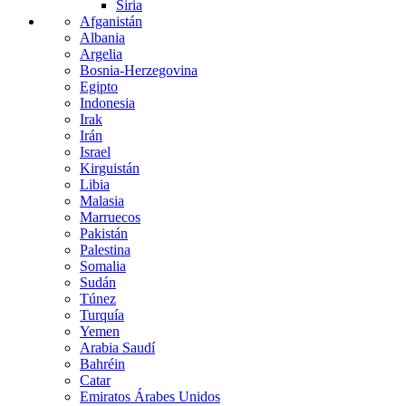
Siria
Afganistán
Albania
Argelia
Bosnia-Herzegovina
Egipto
Indonesia
Irak
Irán
Israel
Kirguistán
Libia
Malasia
Marruecos
Pakistán
Palestina
Somalia
Sudán
Túnez
Turquía
Yemen
Arabia Saudí
Bahréin
Catar
Emiratos Árabes Unidos