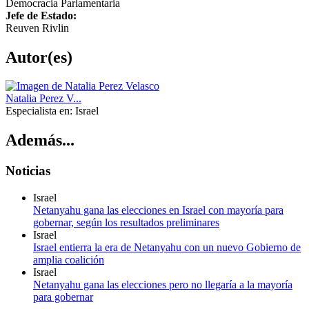
Democracia Parlamentaria
Jefe de Estado:
Reuven Rivlin
Autor(es)
Natalia Perez V...
Especialista en:
Israel
Además...
Noticias
Israel
Netanyahu gana las elecciones en Israel con mayoría para
gobernar, según los resultados preliminares
Israel
Israel entierra la era de Netanyahu con un nuevo Gobierno de
amplia coalición
Israel
Netanyahu gana las elecciones pero no llegaría a la mayoría
para gobernar