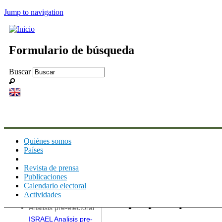
Jump to navigation
Formulario de búsqueda
Buscar
Quiénes somos
Países
Revista de prensa
Natalia Perez Ve
Publicaciones y
Publicaciones
Calendario electoral
Comentarios
Actividades
Solapas principales
Análisis pre-electoral
ISRAEL Analisis pre-