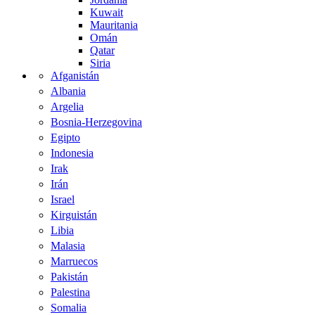
Kuwait
Mauritania
Omán
Qatar
Siria
Afganistán
Albania
Argelia
Bosnia-Herzegovina
Egipto
Indonesia
Irak
Irán
Israel
Kirguistán
Libia
Malasia
Marruecos
Pakistán
Palestina
Somalia