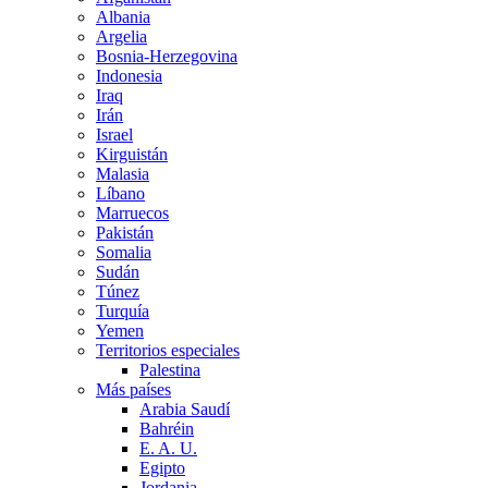
Albania
Argelia
Bosnia-Herzegovina
Indonesia
Iraq
Irán
Israel
Kirguistán
Malasia
Líbano
Marruecos
Pakistán
Somalia
Sudán
Túnez
Turquía
Yemen
Territorios especiales
Palestina
Más países
Arabia Saudí
Bahréin
E. A. U.
Egipto
Jordania