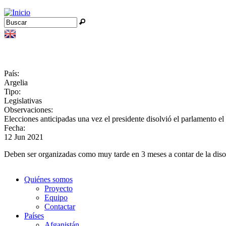
Jump to navigation
Buscar
Formulario de búsqueda
País:
Argelia
Tipo:
Legislativas
Observaciones:
Elecciones anticipadas una vez el presidente disolvió el parlamento e
Fecha:
12 Jun 2021
Deben ser organizadas como muy tarde en 3 meses a contar de la diso
Quiénes somos
Proyecto
Equipo
Contactar
Países
Afganistán