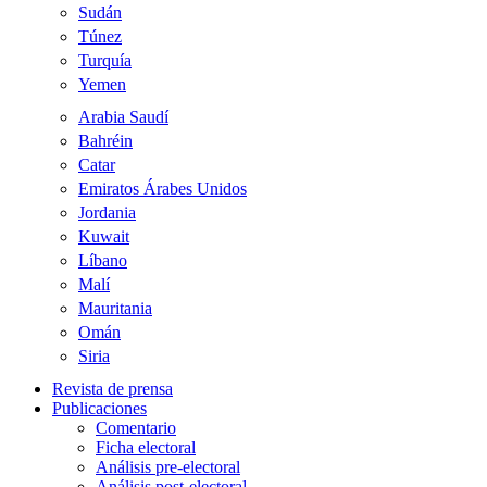
Sudán
Túnez
Turquía
Yemen
Arabia Saudí
Bahréin
Catar
Emiratos Árabes Unidos
Jordania
Kuwait
Líbano
Malí
Mauritania
Omán
Siria
Revista de prensa
Publicaciones
Comentario
Ficha electoral
Análisis pre-electoral
Análisis post-electoral