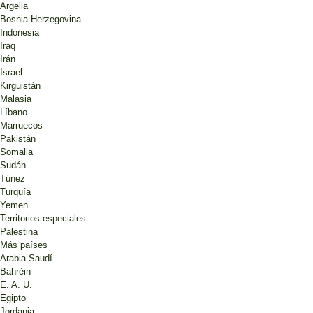
Argelia
Bosnia-Herzegovina
Indonesia
Iraq
Irán
Israel
Kirguistán
Malasia
Líbano
Marruecos
Pakistán
Somalia
Sudán
Túnez
Turquía
Yemen
Territorios especiales
Palestina
Más países
Arabia Saudí
Bahréin
E. A. U.
Egipto
Jordania