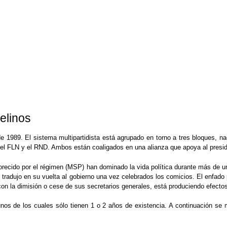
elinos
sde 1989. El sistema multipartidista está agrupado en torno a tres bloques, na
ta, el FLN y el RND. Ambos están coaligados en una alianza que apoya al presi
avorecido por el régimen (MSP) han dominado la vida política durante más de 
tradujo en su vuelta al gobierno una vez celebrados los comicios. El enfado 
con la dimisión o cese de sus secretarios generales, está produciendo efectos
nos de los cuales sólo tienen 1 o 2 años de existencia. A continuación se m