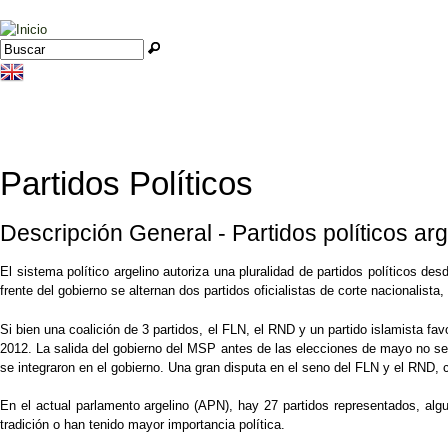
Jump to navigation
Buscar
Formulario de búsqueda
Partidos Políticos
Descripción General - Partidos políticos arg
El sistema político argelino autoriza una pluralidad de partidos políticos de
frente del gobierno se alternan dos partidos oficialistas de corte nacionalis
Si bien una coalición de 3 partidos, el FLN, el RND y un partido islamista f
2012. La salida del gobierno del MSP antes de las elecciones de mayo no se 
se integraron en el gobierno. Una gran disputa en el seno del FLN y el RND, 
En el actual parlamento argelino (APN), hay 27 partidos representados, algu
tradición o han tenido mayor importancia política.