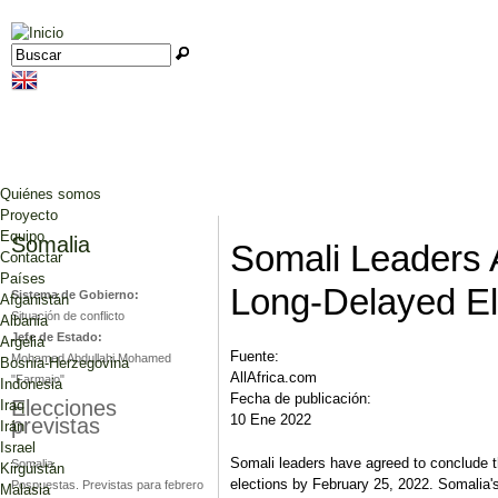
Jump to navigation
Buscar
Formulario de búsqueda
Quiénes somos
Proyecto
Equipo
Somalia
Somali Leaders 
Contactar
Países
Long-Delayed El
Sistema de Gobierno:
Afganistán
Situación de conflicto
Albania
Jefe de Estado:
Argelia
Fuente:
Mohamed Abdullahi Mohamed
Bosnia-Herzegovina
AllAfrica.com
"Farmajo"
Indonesia
Fecha de publicación:
Elecciones
Iraq
10 Ene 2022
previstas
Irán
Israel
Somali leaders have agreed to conclude t
Somalia
Kirguistán
elections by February 25, 2022. Somalia'
Pospuestas. Previstas para febrero
Malasia