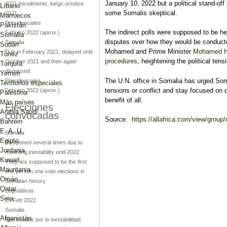
January 10, 2022 but a political stand-off
2021 inicialmente, luego octubre
Líbano
some Somalis skeptical.
2021
Marruecos
Presidenciales
Pakistán
The indirect polls were supposed to be h
Febrero 2022
(aprox.)
Somalia
disputes over how they would be conduct
Somalia
Sudán
Mohamed and Prime Minister
Mohamed Hu
Due in February 2021, delayed until
Túnez
procedures
, heightening the political tens
October 2021 and then again
Turquía
dismissed
Yemen
The U.N. office in Somalia has urged Soma
Presidenciales
Territorios especiales
tensions or conflict and stay focused on de
Febrero 2022
(aprox.)
Palestina
benefit of all.
Más países
Elecciones
Arabia Saudí
convocadas
Source:
https://allafrica.com/view/grou
Bahréin
E. A. U.
Somalia
Egipto
Postponed several times due to
Jordania
mounting inestability until 2022.
Kuwait
They are supposed to be the first
Mauritania
one person one vote elections in
Omán
Somalian history
Qatar
Legislativas
Siria
25 Feb 2022
Somalia
Afganistán
Retrasadas por la inestabilidad