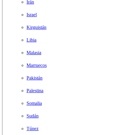
Irán
Israel
Kirguistán
Libia
Malasia
Marruecos
Pakistán
Palestina
Somalia
Sudán
Túnez