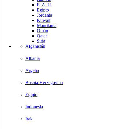
E. A. U.
Egipto
Jordania
Kuwait
Mauritania
Omán
Qatar
Siria
Afganistán
Albania
Argelia
Bosnia-Herzegovina
Egipto
Indonesia
Irak