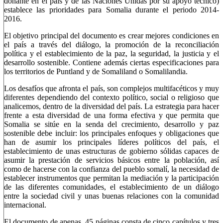
donante en el país y de las Naciones Unidas por su apoyo técnico)
establece las prioridades para Somalia durante el periodo 2014-
2016.
El objetivo principal del documento es crear mejores condiciones en
el país a través del diálogo, la promoción de la reconciliación
política y el establecimiento de la paz, la seguridad, la justicia y el
desarrollo sostenible. Contiene además ciertas especificaciones para
los territorios de Puntland y de Somaliland o Somalilandia.
Los desafíos que afronta el país, son complejos multifacéticos y muy
diferentes dependiendo del contexto político, social o religioso que
analicemos, dentro de la diversidad del país. La estrategia para hacer
frente a esta diversidad de una forma efectiva y que permita que
Somalia se sitúe en la senda del crecimiento, desarrollo y paz
sostenible debe incluir: los principales enfoques y obligaciones que
han de asumir los principales líderes políticos del país, el
establecimiento de unas estructuras de gobierno sólidas capaces de
asumir la prestación de servicios básicos entre la población, así
como de hacerse con la confianza del pueblo somalí, la necesidad de
establecer instrumentos que permitan la mediación y la participación
de las diferentes comunidades, el establecimiento de un diálogo
entre la sociedad civil y unas buenas relaciones con la comunidad
internacional.
El documento de apenas 45 páginas consta de cinco capítulos y tres