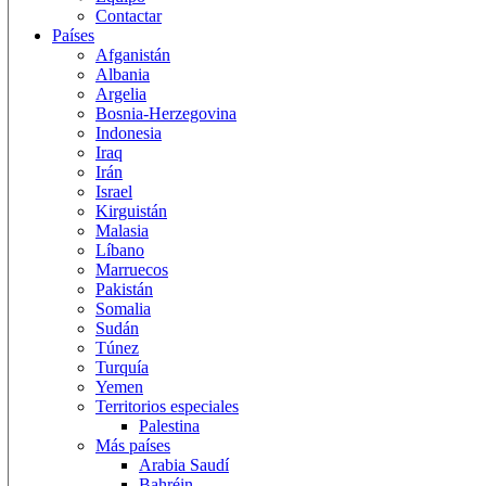
Contactar
Países
Afganistán
Albania
Argelia
Bosnia-Herzegovina
Indonesia
Iraq
Irán
Israel
Kirguistán
Malasia
Líbano
Marruecos
Pakistán
Somalia
Sudán
Túnez
Turquía
Yemen
Territorios especiales
Palestina
Más países
Arabia Saudí
Bahréin