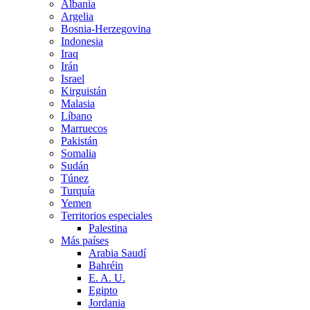
Albania
Argelia
Bosnia-Herzegovina
Indonesia
Iraq
Irán
Israel
Kirguistán
Malasia
Líbano
Marruecos
Pakistán
Somalia
Sudán
Túnez
Turquía
Yemen
Territorios especiales
Palestina
Más países
Arabia Saudí
Bahréin
E. A. U.
Egipto
Jordania