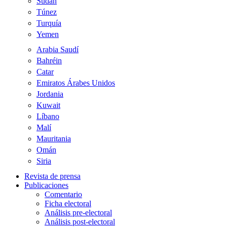
Sudán
Túnez
Turquía
Yemen
Arabia Saudí
Bahréin
Catar
Emiratos Árabes Unidos
Jordania
Kuwait
Líbano
Malí
Mauritania
Omán
Siria
Revista de prensa
Publicaciones
Comentario
Ficha electoral
Análisis pre-electoral
Análisis post-electoral