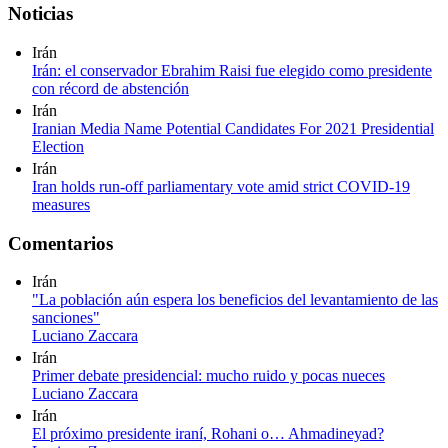
Noticias
Irán
Irán: el conservador Ebrahim Raisi fue elegido como presidente
con récord de abstención
Irán
Iranian Media Name Potential Candidates For 2021 Presidential
Election
Irán
Iran holds run-off parliamentary vote amid strict COVID-19
measures
Comentarios
Irán
"La población aún espera los beneficios del levantamiento de las
sanciones"
Luciano Zaccara
Irán
Primer debate presidencial: mucho ruido y pocas nueces
Luciano Zaccara
Irán
El próximo presidente iraní, Rohani o… Ahmadineyad?