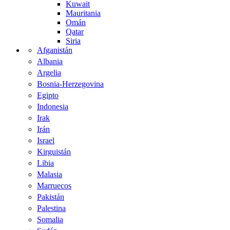
Kuwait
Mauritania
Omán
Qatar
Siria
Afganistán
Albania
Argelia
Bosnia-Herzegovina
Egipto
Indonesia
Irak
Irán
Israel
Kirguistán
Libia
Malasia
Marruecos
Pakistán
Palestina
Somalia