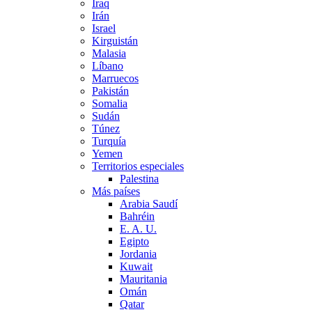
Iraq
Irán
Israel
Kirguistán
Malasia
Líbano
Marruecos
Pakistán
Somalia
Sudán
Túnez
Turquía
Yemen
Territorios especiales
Palestina
Más países
Arabia Saudí
Bahréin
E. A. U.
Egipto
Jordania
Kuwait
Mauritania
Omán
Qatar