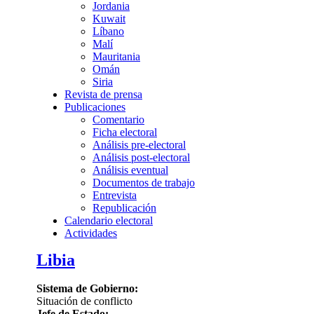
Jordania
Kuwait
Líbano
Malí
Mauritania
Omán
Siria
Revista de prensa
Publicaciones
Comentario
Ficha electoral
Análisis pre-electoral
Análisis post-electoral
Análisis eventual
Documentos de trabajo
Entrevista
Republicación
Calendario electoral
Actividades
Libia
Sistema de Gobierno:
Situación de conflicto
Jefe de Estado: