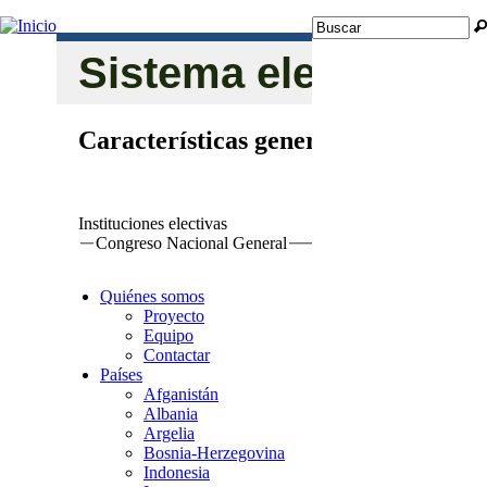
Jump to navigation
Buscar
Formulario de
Sistema electoral
búsqueda
Características generales
Instituciones electivas
Congreso Nacional General
Quiénes somos
Proyecto
Equipo
Contactar
Países
Afganistán
Albania
Argelia
Bosnia-Herzegovina
Indonesia