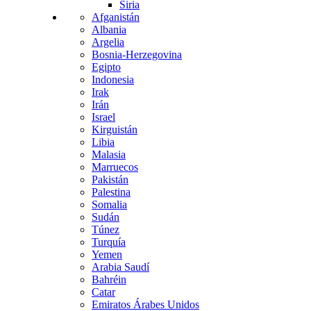
Siria
Afganistán
Albania
Argelia
Bosnia-Herzegovina
Egipto
Indonesia
Irak
Irán
Israel
Kirguistán
Libia
Malasia
Marruecos
Pakistán
Palestina
Somalia
Sudán
Túnez
Turquía
Yemen
Arabia Saudí
Bahréin
Catar
Emiratos Árabes Unidos