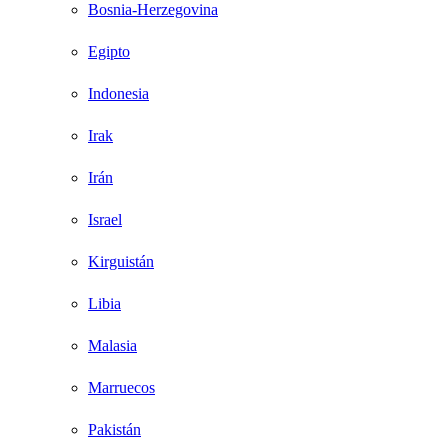
Bosnia-Herzegovina
Egipto
Indonesia
Irak
Irán
Israel
Kirguistán
Libia
Malasia
Marruecos
Pakistán