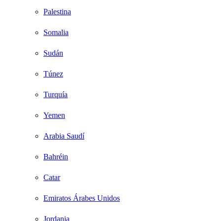
Palestina
Somalia
Sudán
Túnez
Turquía
Yemen
Arabia Saudí
Bahréin
Catar
Emiratos Árabes Unidos
Jordania