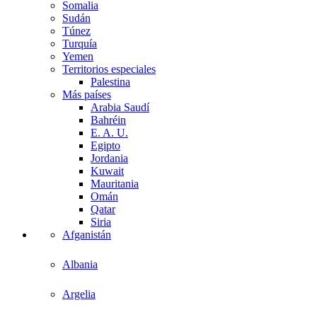
Somalia
Sudán
Túnez
Turquía
Yemen
Territorios especiales
Palestina
Más países
Arabia Saudí
Bahréin
E. A. U.
Egipto
Jordania
Kuwait
Mauritania
Omán
Qatar
Siria
Afganistán
Albania
Argelia