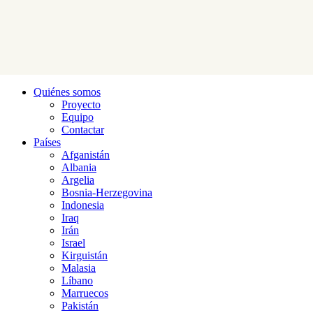
Quiénes somos
Proyecto
Equipo
Contactar
Países
Afganistán
Albania
Argelia
Bosnia-Herzegovina
Indonesia
Iraq
Irán
Israel
Kirguistán
Malasia
Líbano
Marruecos
Pakistán