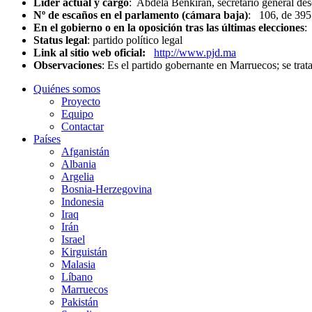
Líder actual y cargo
: Abdelá Benkirán, secretario general des
Nº de escaños en el parlamento (cámara baja)
: 106,
En el gobierno o en la oposición tras las últimas elecciones
:
Status legal
: partido político legal
Link al sitio web oficial:
http://www.pjd.ma
Observaciones
: Es el partido gobernante en Marruecos; se trata
Quiénes somos
Proyecto
Equipo
Contactar
Países
Afganistán
Albania
Argelia
Bosnia-Herzegovina
Indonesia
Iraq
Irán
Israel
Kirguistán
Malasia
Líbano
Marruecos
Pakistán