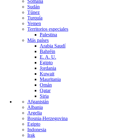
Somalia
Sudán
Túnez
Turquía
Yemen
Territorios especiales
Palestina
Más países
Arabia Saudí
Bahréin
E. A. U.
Egipto
Jordania
Kuwait
Mauritania
Omán
Qatar
Siria
Afganistán
Albania
Argelia
Bosnia-Herzegovina
Egipto
Indonesia
Irak