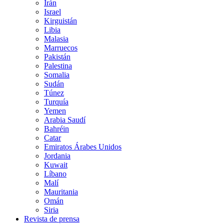
Irán
Israel
Kirguistán
Libia
Malasia
Marruecos
Pakistán
Palestina
Somalia
Sudán
Túnez
Turquía
Yemen
Arabia Saudí
Bahréin
Catar
Emiratos Árabes Unidos
Jordania
Kuwait
Líbano
Malí
Mauritania
Omán
Siria
Revista de prensa