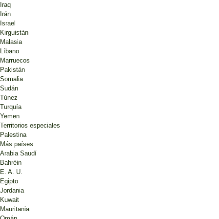
Iraq
Irán
Israel
Kirguistán
Malasia
Líbano
Marruecos
Pakistán
Somalia
Sudán
Túnez
Turquía
Yemen
Territorios especiales
Palestina
Más países
Arabia Saudí
Bahréin
E. A. U.
Egipto
Jordania
Kuwait
Mauritania
Omán