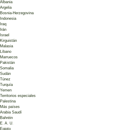
Albania
Argelia
Bosnia-Herzegovina
Indonesia
Iraq
Irán
Israel
Kirguistán
Malasia
Líbano
Marruecos
Pakistán
Somalia
Sudán
Túnez
Turquía
Yemen
Territorios especiales
Palestina
Más países
Arabia Saudí
Bahréin
E. A. U.
Egipto