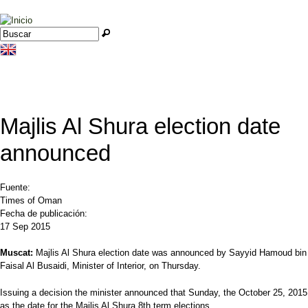
Jump to navigation
Buscar
Formulario de búsqueda
Majlis Al Shura election date
announced
Fuente:
Times of Oman
Fecha de publicación:
17 Sep 2015
Muscat:
Majlis Al Shura election date was announced by Sayyid Hamoud bin
Faisal Al Busaidi, Minister of Interior, on Thursday.
Issuing a decision the minister announced that Sunday, the October 25, 2015
as the date for the Majlis Al Shura 8th term elections.