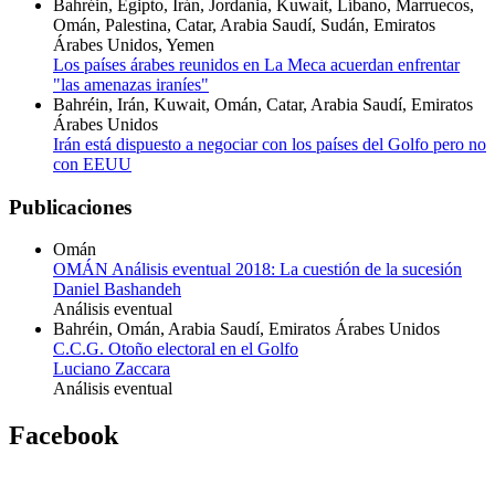
Bahréin, Egipto, Irán, Jordania, Kuwait, Líbano, Marruecos,
Omán, Palestina, Catar, Arabia Saudí, Sudán, Emiratos
Árabes Unidos, Yemen
Los países árabes reunidos en La Meca acuerdan enfrentar
"las amenazas iraníes"
Bahréin, Irán, Kuwait, Omán, Catar, Arabia Saudí, Emiratos
Árabes Unidos
Irán está dispuesto a negociar con los países del Golfo pero no
con EEUU
Publicaciones
Omán
OMÁN Análisis eventual 2018: La cuestión de la sucesión
Daniel Bashandeh
Análisis eventual
Bahréin, Omán, Arabia Saudí, Emiratos Árabes Unidos
C.C.G. Otoño electoral en el Golfo
Luciano Zaccara
Análisis eventual
Facebook