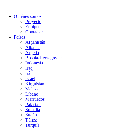
Quiénes somos
Proyecto
Equipo
Contactar
Países
Afganistán
Albania
Argelia
Bosnia-Herzegovina
Indonesia
Iraq
Irán
Israel
Kirguistán
Malasia
Líbano
Marruecos
Pakistán
Somalia
Sudán
Túnez
Turquía