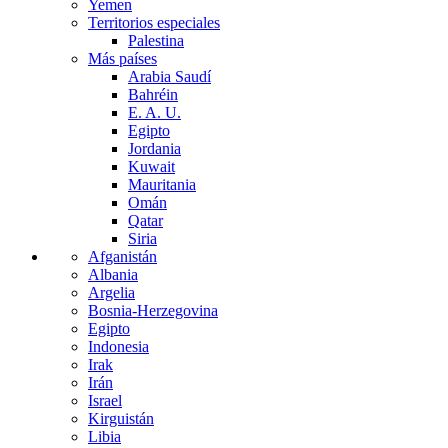
Yemen
Territorios especiales
Palestina
Más países
Arabia Saudí
Bahréin
E. A. U.
Egipto
Jordania
Kuwait
Mauritania
Omán
Qatar
Siria
Afganistán
Albania
Argelia
Bosnia-Herzegovina
Egipto
Indonesia
Irak
Irán
Israel
Kirguistán
Libia