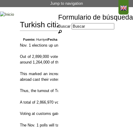
Jump to navigation
Formulario de búsqueda
Turkish citizens casting their vot
Buscar
The number of Tur
Fuente:
Hurriyet
Fecha de publicación:
26 Oct 2015
Nov. 1 elections up until Oct. 25 increased by more than 230,000
Out of 2,899,000 voters who reside abroad and were eligible to vo
around 1,264,000 of them cast their votes between Oct. 8 and 25
This marked an increase of 233,000 voters for the snap election
abroad cast their votes.
Thus, the turnout of Turkish citizens abroad was 43.7 percent, an
A total of 2,866,970 voters abroad were eligible to vote in the Ju
Voting at customs gates will continue until 5 p.m. on Nov. 1, while
The Nov. 1 polls will take place nearly five months after an incon