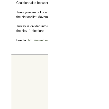
Coalition talks between the Justice and Development Party (AKP) a
Twenty-seven political parties will participate in the November el
the Nationalist Movement Party (MHP) and the Peoples’ Democrat
Turkey is divided into 85 constituencies in 81 provinces for a tot
the Nov. 1 elections.
Fuente:
http://www.hurriyetdailynews.com/turkish-citizens-casting-