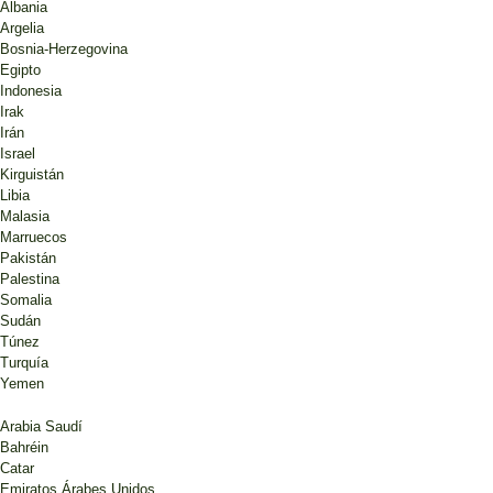
Albania
Argelia
Bosnia-Herzegovina
Egipto
Indonesia
Irak
Irán
Israel
Kirguistán
Libia
Malasia
Marruecos
Pakistán
Palestina
Somalia
Sudán
Túnez
Turquía
Yemen
Arabia Saudí
Bahréin
Catar
Emiratos Árabes Unidos