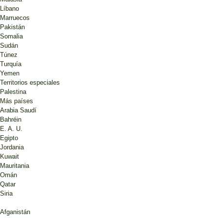
Líbano
Marruecos
Pakistán
Somalia
Sudán
Túnez
Turquía
Yemen
Territorios especiales
Palestina
Más países
Arabia Saudí
Bahréin
E. A. U.
Egipto
Jordania
Kuwait
Mauritania
Omán
Qatar
Siria
Afganistán