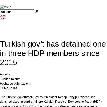
Jump to navigation
Buscar
Formulario de búsqueda
Turkish gov’t has detained one
in three HDP members since
2015
Fuente:
Turkish minute
Fecha de publicación:
11 Mar 2018
The Turkish government led by President Recep Tayyip Erdoğan has
detained about a third of all pro-Kurdish Peoples’ Democratic Party (HDP)
members since July 2015, the pro-Kurdish Mesopotamia news agency