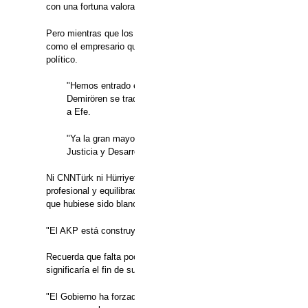
con una fortuna valorada entre 4.000 y 5.000 millones de dólares,
Pero mientras que los medios de Dogan se habían opuesto a la l
como el empresario que pidió casi llorando disculpas al entonces 
político.
"Hemos entrado en un periodo histórico crítico. Esto no se l
Demirören se traducirá en más censura", vaticina Can Güler
a Efe.
"Ya la gran mayoría de los medios comerciales eran la voz d
Justicia y Desarrollo (AKP)", la formación del presidente (en
Ni CNNTürk ni Hürriyet se podían considerar medios opositores pu
profesional y equilibrado, que contrastaba con los titulares de gr
que hubiese sido blanco de un discurso del presidente.
"El AKP está construyendo un régimen opresivo y en este proceso
Recuerda que falta poco más de año y medio para las cruciales el
significaría el fin de su proyecto y un descalabro del partido.
"El Gobierno ha forzado a Dogan a entregar todos sus medios a 