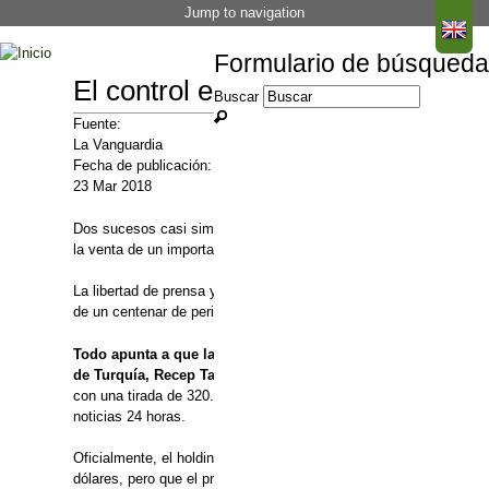
Jump to navigation
Formulario de búsqueda
El control estatal y comercial ah
Buscar
Fuente:
La Vanguardia
Fecha de publicación:
23 Mar 2018
Dos sucesos casi simultáneos han supuesto esta semana una vuelt
la venta de un importante conglomerado de prensa escrita y televi
La libertad de prensa ya se halla en un estado crítico en Turquía
de un centenar de periodistas encarcelados.
Todo apunta a que la situación va a empeorar con la venta al
de Turquía, Recep Tayyip Erdogan, de la sección de prensa
con una tirada de 320.000 ejemplares es el más vendido del país
noticias 24 horas.
Oficialmente, el holding Dogan solo ha confirmado el "inicio de 
dólares, pero que el precio se rebajará a 890 millones por las de