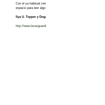
Con el ya habitual cierre de páginas incómodas por orden de un ju
espacio para leer algo que no sean los discursos de Erdogan se
Ilya U. Topper y Dogan Tilic
http://www.lavanguardia.com/politica/20180323/441854848313/el-co