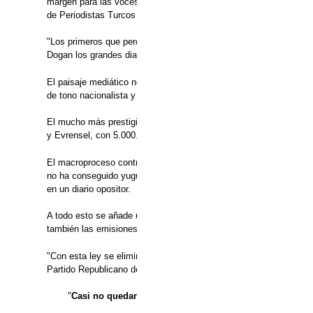
margen para las voces críticas, pero esta venta predice ataques 
de Periodistas Turcos (TGS), en una conversación con Efe.
"Los primeros que perderán su trabajo serán quienes intenten ha
Dogan los grandes diarios Milliyet y Vatan en 2011, "en poco tiem
El paisaje mediático no es todavía homogéneo en Turquía, y en lo
de tono nacionalista y populista, con 270.000 ejemplares, el terc
El mucho más prestigioso Cumhuriyet, de izquierda liberal, solo t
y Evrensel, con 5.000.
El macroproceso contra 19 periodistas y empleados de Cumhuriyet
no ha conseguido yugular el diario, pero tanto como la Judicatur
en un diario opositor.
A todo esto se añade una ley, aprobada el miércoles, que amplía
también las emisiones audiovisuales o radiofónicas por internet.
"Con esta ley se eliminan libertades por razones de seguridad y 
Partido Republicano del Pueblo (CHP).
"
Casi no quedan medios para que la gente y la oposición