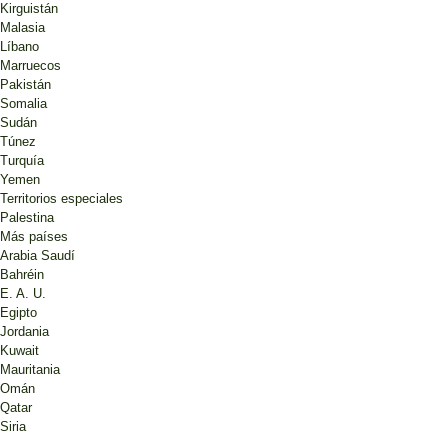
Kirguistán
Malasia
Líbano
Marruecos
Pakistán
Somalia
Sudán
Túnez
Turquía
Yemen
Territorios especiales
Palestina
Más países
Arabia Saudí
Bahréin
E. A. U.
Egipto
Jordania
Kuwait
Mauritania
Omán
Qatar
Siria