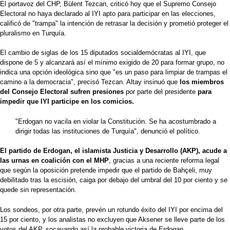
El portavoz del CHP, Bülent Tezcan, criticó hoy que el Supremo Consejo
Electoral no haya declarado al IYI apto para participar en las elecciones,
calificó de "trampa" la intención de retrasar la decisión y prometió proteger el
pluralismo en Turquía.
El cambio de siglas de los 15 diputados socialdemócratas al IYI, que
dispone de 5 y alcanzará así el mínimo exigido de 20 para formar grupo, no
indica una opción ideológica sino que "es un paso para limpiar de trampas el
camino a la democracia", precisó Tezcan. Altay insinuó que
los miembros
del Consejo Electoral sufren presiones
por parte del presidente
para
impedir que IYI participe en los comicios.
"Erdogan no vacila en violar la Constitución. Se ha acostumbrado a
dirigir todas las instituciones de Turquía", denunció el político.
El partido de Erdogan, el islamista Justicia y Desarrollo (AKP), acude a
las urnas en coalición con el MHP
, gracias a una reciente reforma legal
que según la oposición pretende impedir que el partido de Bahçeli, muy
debilitado tras la escisión, caiga por debajo del umbral del 10 por ciento y se
quede sin representación.
Los sondeos, por otra parte, prevén un rotundo éxito del IYI por encima del
15 por ciento, y los analistas no excluyen que Aksener se lleve parte de los
votos del AKP, socavando así la probable victoria de Erdogan.