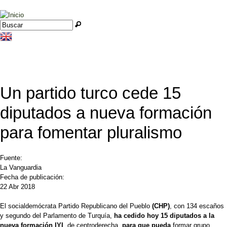
Jump to navigation
Buscar
Formulario de búsqueda
Un partido turco cede 15
diputados a nueva formación
para fomentar pluralismo
Fuente:
La Vanguardia
Fecha de publicación:
22 Abr 2018
El socialdemócrata Partido Republicano del Pueblo
(CHP)
, con 134 escaños
y segundo del Parlamento de Turquía,
ha cedido hoy 15 diputados a la
nueva formación IYI
, de centroderecha,
para que pueda
formar grupo