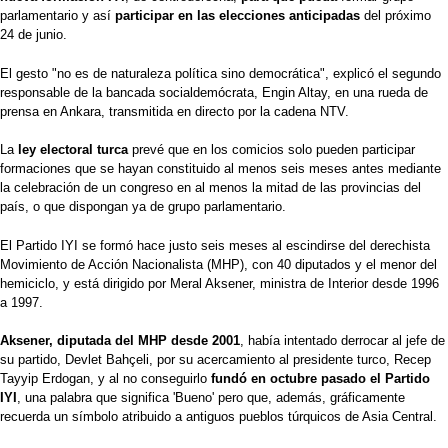
parlamentario y así
participar en las elecciones anticipadas
del próximo
24 de junio.
El gesto "no es de naturaleza política sino democrática", explicó el segundo
responsable de la bancada socialdemócrata, Engin Altay, en una rueda de
prensa en Ankara, transmitida en directo por la cadena NTV.
La
ley electoral turca
prevé que en los comicios solo pueden participar
formaciones que se hayan constituido al menos seis meses antes mediante
la celebración de un congreso en al menos la mitad de las provincias del
país, o que dispongan ya de grupo parlamentario.
El Partido IYI se formó hace justo seis meses al escindirse del derechista
Movimiento de Acción Nacionalista (MHP), con 40 diputados y el menor del
hemiciclo, y está dirigido por Meral Aksener, ministra de Interior desde 1996
a 1997.
Aksener, diputada del MHP desde 2001
, había intentado derrocar al jefe de
su partido, Devlet Bahçeli, por su acercamiento al presidente turco, Recep
Tayyip Erdogan, y al no conseguirlo
fundó en octubre pasado el Partido
IYI
, una palabra que significa 'Bueno' pero que, además, gráficamente
recuerda un símbolo atribuido a antiguos pueblos túrquicos de Asia Central.