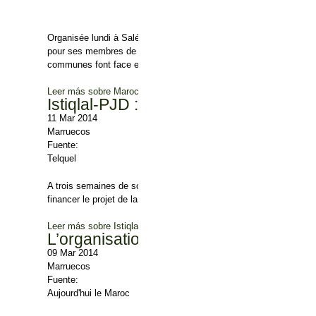
Organisée lundi à Salé, la 3ème session du conseil d'administra
pour ses membres de réclamer plus de moyens matériels et juridiqu
communes font face et répondre aux attentes des citoyens.
Leer más
sobre Maroc: Les Présidents des Communes veulent pl
Istiqlal-PJD : tensions autour du pro
11 Mar 2014
Marruecos
Fuente:
Telquel
A trois semaines de son retrait du poste de président de la cha
financer le projet de la chaîne parlementaire. Cette initiative de l’
Leer más
sobre Istiqlal-PJD : tensions autour du projet de chaîne
L’organisation féminine du PAM voit l
09 Mar 2014
Marruecos
Fuente:
Aujourd'hui le Maroc