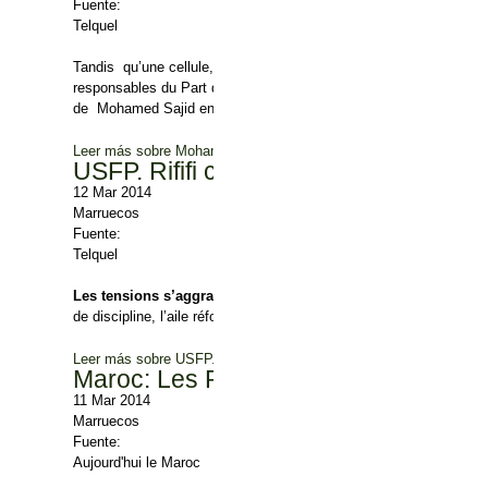
Fuente:
Telquel
Tandis qu’une cellule, composée d’inspecteurs du ministère de l’i
responsables du Part de la Justice et du Développement (PJD), sié
de Mohamed Sajid en matière de gestion du conseil.
Leer más
sobre Mohamed Sajid accusé d’abus de pouvoir
USFP. Rififi chez les ittihadis
12 Mar 2014
Marruecos
Fuente:
Telquel
Les tensions s’aggravent entre Driss Lachgar,
premier secrétai
de discipline, l’aile réformatrice s’organise.
Leer más
sobre USFP. Rififi chez les ittihadis
Maroc: Les Présidents des Communes
11 Mar 2014
Marruecos
Fuente:
Aujourd'hui le Maroc