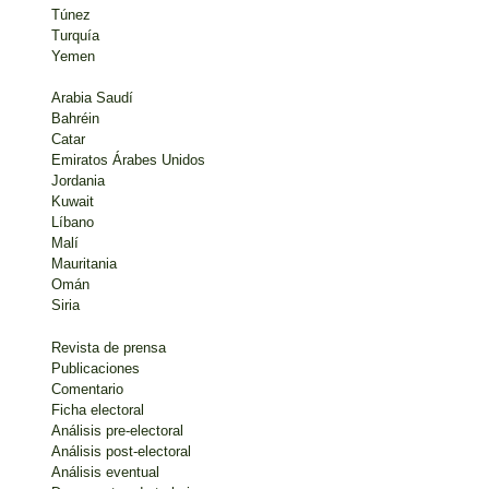
Túnez
Turquía
Yemen
Arabia Saudí
Bahréin
Catar
Emiratos Árabes Unidos
Jordania
Kuwait
Líbano
Malí
Mauritania
Omán
Siria
Revista de prensa
Publicaciones
Comentario
Ficha electoral
Análisis pre-electoral
Análisis post-electoral
Análisis eventual