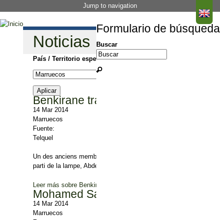
Jump to navigation
Formulario de búsqueda
Noticias
Buscar
País / Territorio especial
Benkirane trainé en justice par l’un d
14 Mar 2014
Marruecos
Fuente:
Telquel
Un des anciens membres du secrétariat régional de Casablanca, du 
parti de la lampe, Abdelilah Benkirane pour avoir dissout, de mani
Leer más
sobre Benkirane trainé en justice par l’un de ses "frères
Mohamed Sajid accusé d’abus de po
14 Mar 2014
Marruecos