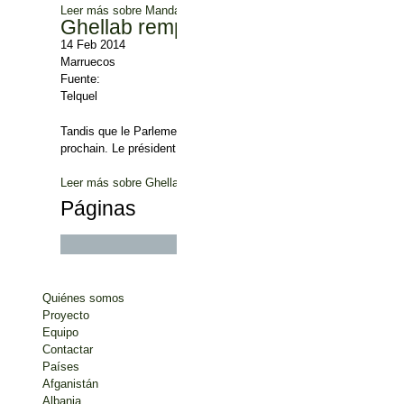
Leer más
sobre Mandat. Le PJD perd Sidi Ifni
Ghellab remplacé à la tête du parlem
14 Feb 2014
Marruecos
Fuente:
Telquel
Tandis que le Parlement vient de mettre fin à sa session d’automn
prochain. Le président de la première chambre, Karim Ghellab, dev
Leer más
sobre Ghellab remplacé à la tête du parlement ?
Páginas
« primera
‹ anterior
…
17
Quiénes somos
Proyecto
Equipo
Contactar
Países
Afganistán
Albania