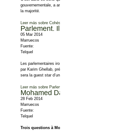
gouvernementale, a annoncé, jeudi 6 mars dans un communiqué, av
la majorité.
Leer más
sobre Cohésion gouvernementale : Les priorités et la Ch
Parlement. Il n'y aura pas de session
05 Mar 2014
Marruecos
Fuente:
Telquel
Les parlementaires iront jusqu'au bout de leurs vacances. Le parl
par Karim Ghellab, président de la chambre des représentants. A l
sera la guest star d’une séance commune des deux chambres pour
Leer más
sobre Parlement. Il n'y aura pas de session extraordinai
Mohamed Darif : « Il n’y a pas assez
28 Feb 2014
Marruecos
Fuente:
Telquel
Trois questions à Mohamed Darif, Fondateur de l’Union des 