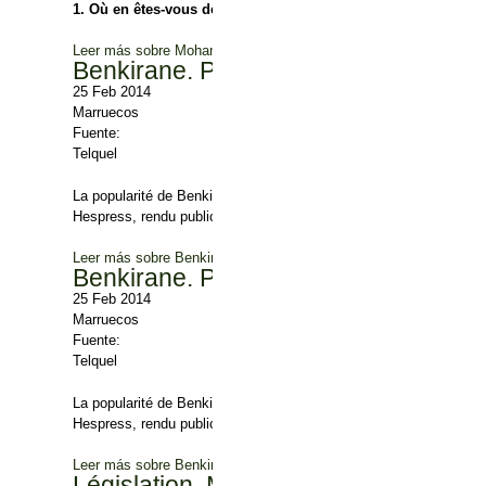
1.
Où en êtes-vous de la création de l’Union des néo-démocra
Leer más
sobre Mohamed Darif : « Il n’y a pas assez de partis a
Benkirane. Popularité en baisse ?
25 Feb 2014
Marruecos
Fuente:
Telquel
La popularité de Benkirane est en chute. C’est le constat établi par
Hespress, rendu public ce mardi 25 février.
Leer más
sobre Benkirane. Popularité en baisse ?
Benkirane. Popularité en baisse ?
25 Feb 2014
Marruecos
Fuente:
Telquel
La popularité de Benkirane est en chute. C’est le constat établi par
Hespress, rendu public ce mardi 25 février.
Leer más
sobre Benkirane. Popularité en baisse ?
Législation. Maigre moisson