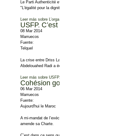
Le Parti Authenticité et Modernité (PAM) a tenu, samedi 8 mars à 
"L'égalité pour la dignité et la citoyenneté".
Leer más
sobre L’organisation féminine du PAM voit le jour
USFP. C’est la guerre !
08 Mar 2014
Marruecos
Fuente:
Telquel
La crise entre Driss Lachgar et le courant de Ahmed Zaïdi ne fai
Abdelouahed Radi a échoué.
Leer más
sobre USFP. C’est la guerre !
Cohésion gouvernementale : Les prior
06 Mar 2014
Marruecos
Fuente:
Aujourd'hui le Maroc
A mi-mandat de l’exécutif et à quelques semaines de la rentrée p
amende sa Charte.
C’est dans ce sens que la commission en charge de la révision du