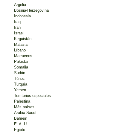
Argelia
Bosnia-Herzegovina
Indonesia
Iraq
Irán
Israel
Kirguistán
Malasia
Líbano
Marruecos
Pakistán
Somalia
Sudán
Túnez
Turquía
Yemen
Territorios especiales
Palestina
Más países
Arabia Saudí
Bahréin
E. A. U.
Egipto