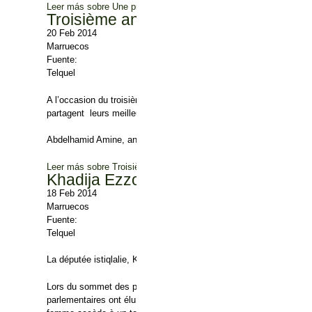
Leer más
sobre Une première : Le Conseil constitutionnel annule 
Troisième anniversaire du M20 : les 
20 Feb 2014
Marruecos
Fuente:
Telquel
A l’occasion du troisième anniversaire du mouvement du 20 févr
partagent leurs meilleurs moments depuis le début de cette lutte
Abdelhamid Amine, ancien président de l’AMDH
Leer más
sobre Troisième anniversaire du M20 : les plus beaux s
Khadija Ezzoumi : première femme me
18 Feb 2014
Marruecos
Fuente:
Telquel
La députée istiqlalie, Khadija Ezzoumi vient d’être élue, lundi 17
Lors du sommet des parlements des Etats de l’Organisation de la
parlementaires ont élu Khadija Ezzoumi comme membre de la commi