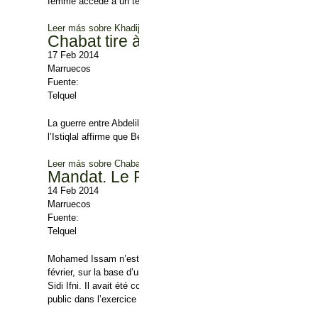
femme accède à un tel poste au sein de cette organisation.
Leer más
sobre Khadija Ezzoumi : première femme membre de l’Un
Chabat tire à boulets rouges sur Ben
17 Feb 2014
Marruecos
Fuente:
Telquel
La guerre entre Abdelilah Benkirane et Hamid Chabat n’est pas fini
l’Istiqlal affirme que Benkirane « n’est pas digne d’être un homme 
Leer más
sobre Chabat tire à boulets rouges sur Benkirane
Mandat. Le PJD perd Sidi Ifni
14 Feb 2014
Marruecos
Fuente:
Telquel
Mohamed Issam n’est plus le député de Sidi Ifni, où il avait été él
février, sur la base d’une requête du Parquet d’Agadir. Le député
Sidi Ifni. Il avait été condamné en première instance, décision co
public dans l’exercice de ses fonctions ».