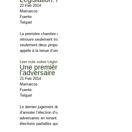
22 Feb 2014
Marruecos
Fuente:
Telquel
La première chambre du parlement a voté 42 textes de loi, en tout e
retrouve seulement trois lois organiques alors que les conventions 
seulement deux propositions de loi ont été adoptées. La plus signi
appelé à la tenue d’une session extraordinaire.
Leer más
sobre Législation. Maigre moisson
Une première : Le Conseil constitut
l’adversaire
21 Feb 2014
Marruecos
Fuente:
Telquel
Le dernier jugement des sages du Conseil constitutionnel fera cert
d’annuler l’élection d’un parlementaire de l’Istiqlal à Moulay Yac
adversaires en tenant un discours qui porte atteinte à la dignité 
élections partielles qui se sont tenues le 3 octobre.