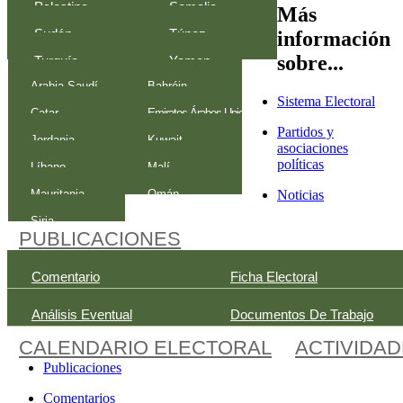
Palestina
Somalia
Más
información
Sudán
Túnez
sobre...
Turquía
Yemen
Arabia Saudí
Bahréin
Sistema Electoral
Catar
Emiratos Árabes Unidos
Partidos y
Jordania
Kuwait
asociaciones
políticas
Líbano
Malí
Noticias
Mauritania
Omán
Siria
PUBLICACIONES
Comentario
Ficha Electoral
Análisis Eventual
Documentos De Trabajo
CALENDARIO ELECTORAL
ACTIVIDA
Publicaciones
Comentarios