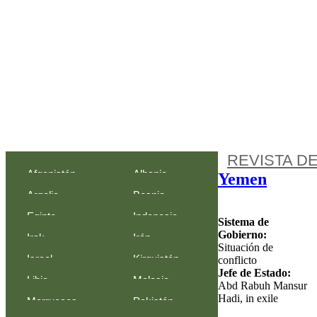
REVISTA D
Afganistán
Albania
Yemen
Argelia
Bosnia-
Egipto
Indonesia
Herzegovina
Sistema de
Gobierno:
Irak
Irán
Situación de
Israel
Kirguistán
conflicto
Jefe de Estado:
Libia
Malasia
Abd Rabuh Mansur
Hadi, in exile
Marruecos
Pakistán