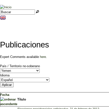
Jump to navigation
Buscar
Formulario de búsqueda
Publicaciones
Expert Comments available
here
.
País / Territorio no-soberano
Idioma
Fecha
Título
Elecciones presidenciales anticipadas, 21 de febrero de 2012