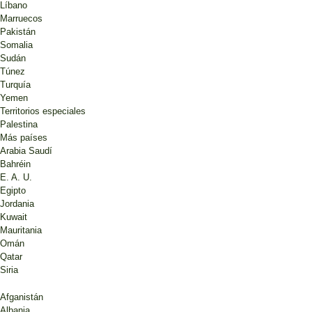
Líbano
Marruecos
Pakistán
Somalia
Sudán
Túnez
Turquía
Yemen
Territorios especiales
Palestina
Más países
Arabia Saudí
Bahréin
E. A. U.
Egipto
Jordania
Kuwait
Mauritania
Omán
Qatar
Siria
Afganistán
Albania