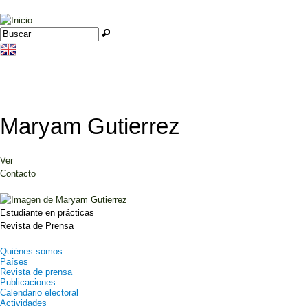
Jump to navigation
Buscar
Formulario de búsqueda
Maryam Gutierrez
Ver
(solapa activa)
Solapas principales
Contacto
Estudiante en prácticas
Revista de Prensa
Quiénes somos
Países
Revista de prensa
Publicaciones
Calendario electoral
Actividades